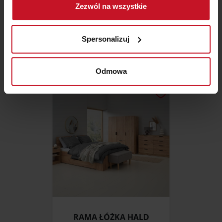
Zezwól na wszystkie
geograficznej z dokładnością nawet do kilku metrów
Identyfikować Twoje urządzenie, aktywnie
KRZESŁO PAVIA F DINING
analizując charakteryzującego je zbiory danych
Spersonalizuj
(fingerprinting, czyli wirtualny odcisk palca)
ZAPYTAJ O CENĘ W SALONIE
Dowiedz się więcej odnośnie tego, jak Twoje osobiste
dane są przetwarzane oraz ustaw własne preferencje w
Odmowa
sekcji szczegółów
. W Deklaracji plików cookie możesz
zmienić lub wycofać swoją zgodę w dowolnej chwili.
Wykorzystujemy pliki cookie do spersonalizowania treści
i reklam, aby oferować funkcje społecznościowe i
analizować ruch w naszej witrynie. Informacje o tym, jak
korzystasz z naszej witryny, udostępniamy partnerom
społecznościowym, reklamowym i analitycznym.
Partnerzy mogą połączyć te informacje z innymi danymi
otrzymanymi od Ciebie lub uzyskanymi podczas
korzystania z ich usług.
RAMA ŁÓŻKA HALD