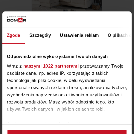
Zgoda
Szczegóły
Ustawienia reklam
O plikach c
NAROŻNIK RONDA
ZAPYTAJ O CENĘ W SALONIE
Odpowiedzialne wykorzystanie Twoich danych
Wraz z
naszymi 1022 partnerami
przetwarzamy Twoje
osobiste dane, np. adres IP, korzystając z takich
technologii jak pliki cookie, w celu wyświetlania
spersonalizowanych reklam i treści, analizowania tychże,
wychodzenia naprzeciw oczekiwaniom użytkowników i
rozwoju produktów. Masz wybór odnośnie tego, kto
używa Twoich danych i w jakich celach to robi.
Jeśli wyrazisz na to zgodę, chcielibyśmy również:
Gromadzić dane dotyczące Twojej lokalizacji