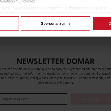
chcielibyśmy również:
zące Twojej lokalizacji geograficznej z dokładnością nawet do 
rządzenie, aktywnie analizując charakteryzującego je zbiory dany
WIĘCEJ PRODUKTÓW Z TEJ KATEGORII
Spersonalizuj
Z
 tego, jak Twoje osobiste dane są przetwarzane oraz ustaw wła
plików cookie możesz zmienić lub wycofać swoją zgodę w dowolne
do spersonalizowania treści i reklam, aby oferować funkcje sp
ormacje o tym, jak korzystasz z naszej witryny, udostępniamy p
Partnerzy mogą połączyć te informacje z innymi danymi otrzym
NEWSLETTER DOMAR
nia z ich usług.
Chcę zapisać się do newslettera, a co za tym idzie wyrażam zgodę na przesyłani
na mój adres e-mail informacji o nowościach, promocjach, produktach i usługach
alerii Wnętrz Domar, której właścicielem jest Domar S.A. Wiem, że w każdej chwi
będę mógł wycofać zgodę.
ZAPISZ SIĘ