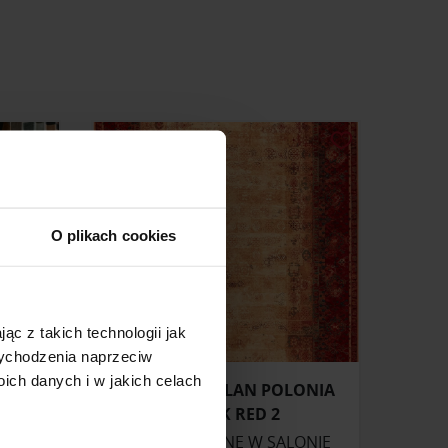
O plikach cookies
ąc z takich technologii jak
 wychodzenia naprzeciw
ch danych i w jakich celach
 2502
DYWAN DYWILAN POLONIA
PAMUK RED 2
ONIE
ZAPYTAJ O CENĘ W SALONIE