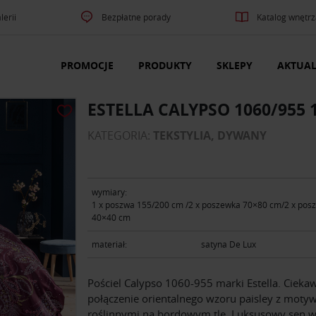
lerii
Bezpłatne porady
Katalog wnętrz
PROMOCJE
PRODUKTY
SKLEPY
AKTUAL
ESTELLA CALYPSO 1060/955 
KATEGORIA:
TEKSTYLIA, DYWANY
wymiary:
1 x poszwa 155/200 cm /2 x poszewka 70×80 cm/2 x pos
40×40 cm
materiał:
satyna De Lux
Pościel Calypso 1060-955 marki Estella. Cieka
połączenie orientalnego wzoru paisley z moty
roślinnymi na bordowym tle. Luksusowy sen w 