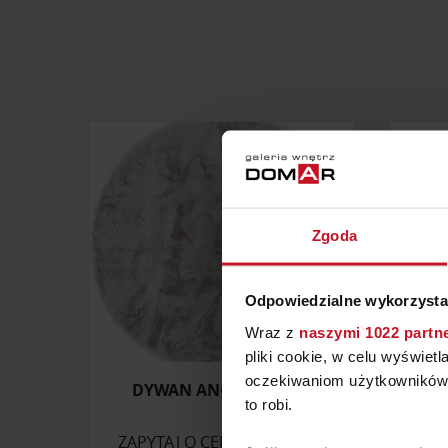
Zgoda
Odpowiedzialne wykorzysta
Wraz z
naszymi 1022 partn
pliki cookie, w celu wyświet
oczekiwaniom użytkowników i
DYWAN ANGELO KOŁO
ZASŁ
to robi.
ZAPYTAJ O CENĘ W SALONIE
ZAP