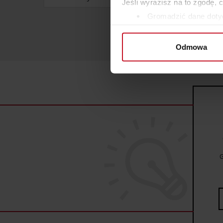
Jeśli wyrazisz na to zgodę, 
Gromadzić dane dotyc
Identyfikować Twoje u
wirtualny odcisk palca)
Odmowa
Dowiedz się więcej odnośnie
szczegółów
. W Deklaracji 
Wykorzystujemy pliki cookie 
ruch w naszej witrynie. Inf
reklamowym i analitycznym. 
uzyskanymi podczas korzysta
G