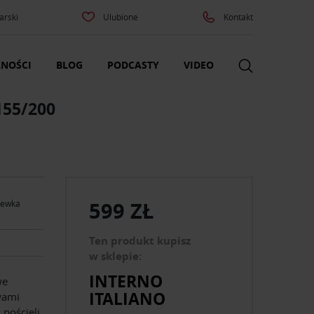
arski
Ulubione
Kontakt
NOŚCI
BLOG
PODCASTY
VIDEO
155/200
599 ZŁ
zewka
Ten produkt kupisz
w sklepie:
INTERNO
we
ITALIANO
wami
pościeli