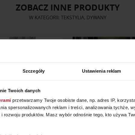
ZOBACZ INNE PRODUKTY
W KATEGORII: TEKSTYLIA, DYWANY
Szczegóły
Ustawienia reklam
nie Twoich danych
erami
przetwarzamy Twoje osobiste dane, np. adres IP, korzystaj
lania spersonalizowanych reklam i treści, analizowania tychże,
 rozwoju produktów. Masz wybór odnośnie tego, kto używa Twoi
ONA NATURALNA ANITA
ZASŁONA ADO BALANCE
YTAJ O CENĘ W SALONIE
ZAPYTAJ O CENĘ W SAL