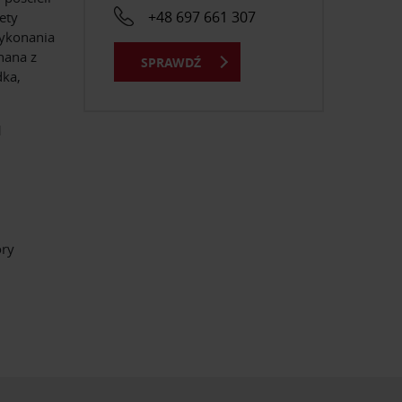
+48 697 661 307
ety
wykonania
nana z
SPRAWDŹ
dka,
1
óry