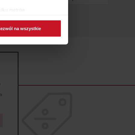
kilku metrów
ch (fingerprinting, czyli
ezwól na wszystkie
sne preferencje w
sekcji
j chwili.
ołecznościowe i analizować
artnerom społecznościowym,
anymi od Ciebie lub
e
li