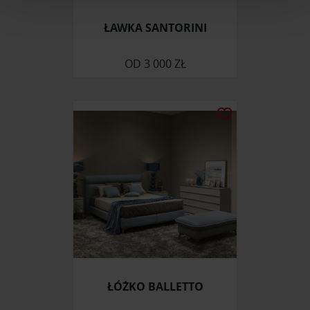
i reklam, aby oferować funkcje społecznościowe i
ŁAWKA SANTORINI
analizować ruch w naszej witrynie. Informacje o tym, jak
korzystasz z naszej witryny, udostępniamy partnerom
OD
3 000 ZŁ
społecznościowym, reklamowym i analitycznym.
Partnerzy mogą połączyć te informacje z innymi danymi
otrzymanymi od Ciebie lub uzyskanymi podczas
korzystania z ich usług.
ŁÓŻKO BALLETTO