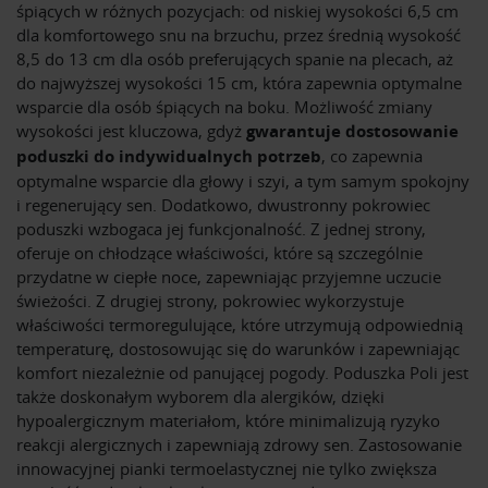
śpiących w różnych pozycjach: od niskiej wysokości 6,5 cm
dla komfortowego snu na brzuchu, przez średnią wysokość
8,5 do 13 cm dla osób preferujących spanie na plecach, aż
do najwyższej wysokości 15 cm, która zapewnia optymalne
wsparcie dla osób śpiących na boku. Możliwość zmiany
wysokości jest kluczowa, gdyż
gwarantuje dostosowanie
poduszki do indywidualnych potrzeb
, co zapewnia
optymalne wsparcie dla głowy i szyi, a tym samym spokojny
i regenerujący sen. Dodatkowo, dwustronny pokrowiec
poduszki wzbogaca jej funkcjonalność. Z jednej strony,
oferuje on chłodzące właściwości, które są szczególnie
przydatne w ciepłe noce, zapewniając przyjemne uczucie
świeżości. Z drugiej strony, pokrowiec wykorzystuje
właściwości termoregulujące, które utrzymują odpowiednią
temperaturę, dostosowując się do warunków i zapewniając
komfort niezależnie od panującej pogody. Poduszka Poli jest
także doskonałym wyborem dla alergików, dzięki
hypoalergicznym materiałom, które minimalizują ryzyko
reakcji alergicznych i zapewniają zdrowy sen. Zastosowanie
innowacyjnej pianki termoelastycznej nie tylko zwiększa