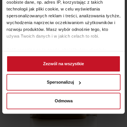
osobiste dane, np. adres IP, korzystając z takich
technologii jak pliki cookie, w celu wyświetlania
spersonalizowanych reklam i treści, analizowania tychże,
wychodzenia naprzeciw oczekiwaniom użytkowników i
rozwoju produktów. Masz wybór odnośnie tego, kto
DYWAN RAGOLLE ARGENTUM
używa Twoich danych i w jakich celach to robi.
63393 6656
ZAPYTAJ O CENĘ W SALONIE
Jeśli wyrazisz na to zgodę, chcielibyśmy również:
Gromadzić dane dotyczące Twojej lokalizacji
Zezwól na wszystkie
geograficznej z dokładnością nawet do kilku metrów
Identyfikować Twoje urządzenie, aktywnie
analizując charakteryzującego je zbiory danych
Spersonalizuj
(fingerprinting, czyli wirtualny odcisk palca)
Dowiedz się więcej odnośnie tego, jak Twoje osobiste
dane są przetwarzane oraz ustaw własne preferencje w
Odmowa
sekcji szczegółów
. W Deklaracji plików cookie możesz
zmienić lub wycofać swoją zgodę w dowolnej chwili.
Wykorzystujemy pliki cookie do spersonalizowania treści