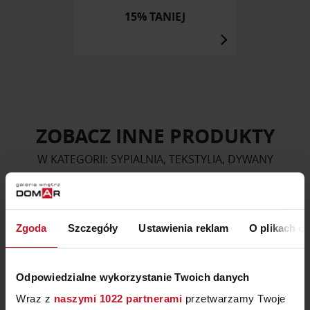
15% TANIEJ
ZOBACZ INNE PRODUKTY
W KATEGORII: SYPIALNIA, TEKSTYLIA, DYWANY
Zgoda
Szczegóły
Ustawienia reklam
O plikach c
Odpowiedzialne wykorzystanie Twoich danych
Wraz z
naszymi 1022 partnerami
przetwarzamy Twoje