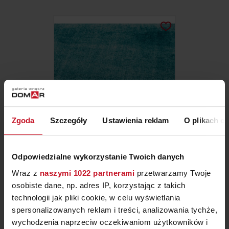
Zgoda
Szczegóły
Ustawienia reklam
O plikach c
DYWAN BLADE TEAL
Odpowiedzialne wykorzystanie Twoich danych
Wraz z
naszymi 1022 partnerami
przetwarzamy Twoje
ZAPYTAJ O CENĘ W SALONIE
osobiste dane, np. adres IP, korzystając z takich
technologii jak pliki cookie, w celu wyświetlania
spersonalizowanych reklam i treści, analizowania tychże,
wychodzenia naprzeciw oczekiwaniom użytkowników i