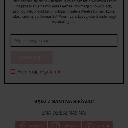
Chcę zapisać się do newslettera, a co za tym idzie wyrażam zgodę
na przesyłanie na mój adres e-mail informacji o nowościach,
promocjach, produktach i usługach Galerii Wnętrz Domar, której
właścicielem jest Domar S.A. Wiem, że w każdej chwili będę mógł
wycofać zgodę.
ZAPISZ SIĘ
Akceptuję
regulamin
BĄDŹ Z NAMI NA BIEŻĄCO!
ZNAJDZIESZ NAS NA:
FACEBOOK
INSTAGRAM
YOUTUBE