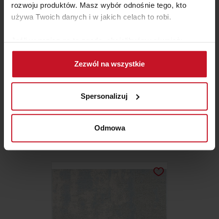
rozwoju produktów. Masz wybór odnośnie tego, kto
używa Twoich danych i w jakich celach to robi.
Jeśli wyrazisz na to zgodę, chcielibyśmy również:
Gromadzić dane dotyczące Twojej lokalizacji
Zezwól na wszystkie
geograficznej z dokładnością nawet do kilku metrów
Identyfikować Twoje urządzenie, aktywnie
analizując charakteryzującego je zbiory danych
Spersonalizuj
(fingerprinting, czyli wirtualny odcisk palca)
POŚCIEL AMSTERDAM SYLVIE
Dowiedz się więcej odnośnie tego, jak Twoje osobiste
THIRIEZ
dane są przetwarzane oraz ustaw własne preferencje w
Odmowa
ZAPYTAJ O CENĘ W SALONIE
sekcji szczegółów
. W Deklaracji plików cookie możesz
zmienić lub wycofać swoją zgodę w dowolnej chwili.
Wykorzystujemy pliki cookie do spersonalizowania treści
i reklam, aby oferować funkcje społecznościowe i
analizować ruch w naszej witrynie. Informacje o tym, jak
korzystasz z naszej witryny, udostępniamy partnerom