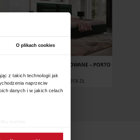
O plikach cookies
ŁÓŻKO TAPICEROWANE – PORTO
ąc z takich technologii jak
ONIE
OD
1 918 ZŁ
 wychodzenia naprzeciw
ch danych i w jakich celach
kilku metrów
ch (fingerprinting, czyli