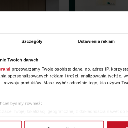
Szczegóły
Ustawienia reklam
SOFA CALYPSO OLTA
SOFA BRESSO
nie Twoich danych
erami
przetwarzamy Twoje osobiste dane, np. adres IP, korzystaj
YTAJ O CENĘ W SALONIE
ZAPYTAJ O CENĘ W SAL
lania spersonalizowanych reklam i treści, analizowania tychże,
 rozwoju produktów. Masz wybór odnośnie tego, kto używa Twoi
ZOBACZ WSZYSTKIE PRODUKTY
chcielibyśmy również:
zące Twojej lokalizacji geograficznej z dokładnością nawet do 
rządzenie, aktywnie analizując charakteryzującego je zbiory dany