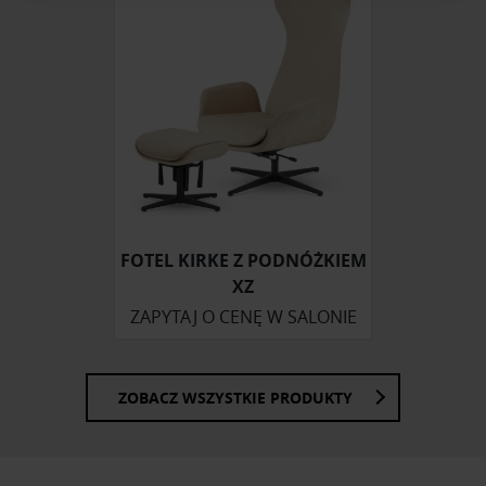
korzystasz z naszej witryny, udostępniamy partnerom
społecznościowym, reklamowym i analitycznym.
Partnerzy mogą połączyć te informacje z innymi danymi
otrzymanymi od Ciebie lub uzyskanymi podczas
korzystania z ich usług.
FOTEL KIRKE Z PODNÓŻKIEM
XZ
ZAPYTAJ O CENĘ W SALONIE
ZOBACZ WSZYSTKIE PRODUKTY