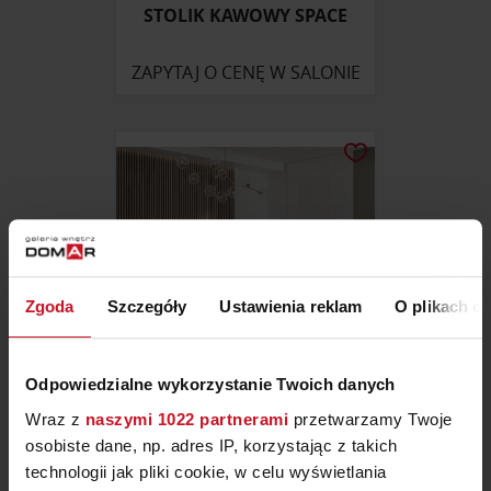
STOLIK KAWOWY SPACE
ZAPYTAJ O CENĘ W SALONIE
Zgoda
Szczegóły
Ustawienia reklam
O plikach c
Odpowiedzialne wykorzystanie Twoich danych
Wraz z
naszymi 1022 partnerami
przetwarzamy Twoje
ŁÓŻKO NAOMI PRESTIGE
osobiste dane, np. adres IP, korzystając z takich
technologii jak pliki cookie, w celu wyświetlania
ZAPYTAJ O CENĘ W SALONIE