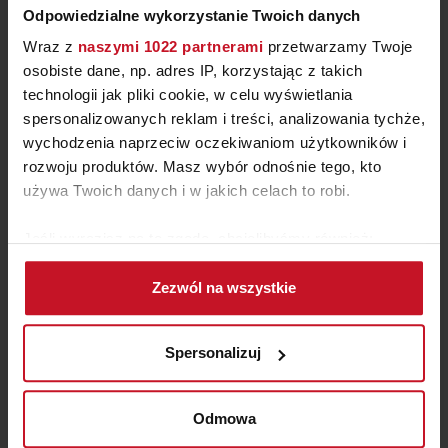
Odpowiedzialne wykorzystanie Twoich danych
Wraz z
naszymi 1022 partnerami
przetwarzamy Twoje
osobiste dane, np. adres IP, korzystając z takich
technologii jak pliki cookie, w celu wyświetlania
spersonalizowanych reklam i treści, analizowania tychże,
wychodzenia naprzeciw oczekiwaniom użytkowników i
FOTEL ROS Z FUNKCJĄ
rozwoju produktów. Masz wybór odnośnie tego, kto
BUJANIA XZ
używa Twoich danych i w jakich celach to robi.
ZAPYTAJ O CENĘ W SALONIE
Jeśli wyrazisz na to zgodę, chcielibyśmy również:
Gromadzić dane dotyczące Twojej lokalizacji
Zezwól na wszystkie
geograficznej z dokładnością nawet do kilku metrów
Identyfikować Twoje urządzenie, aktywnie
analizując charakteryzującego je zbiory danych
Spersonalizuj
(fingerprinting, czyli wirtualny odcisk palca)
Dowiedz się więcej odnośnie tego, jak Twoje osobiste
dane są przetwarzane oraz ustaw własne preferencje w
Odmowa
sekcji szczegółów
. W Deklaracji plików cookie możesz