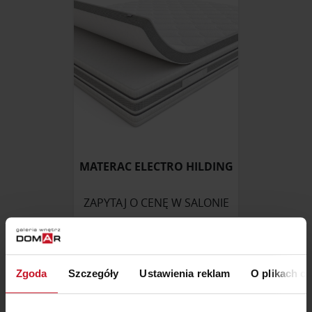
MATERAC ELECTRO HILDING
ZAPYTAJ O CENĘ W SALONIE
Zgoda
Szczegóły
Ustawienia reklam
O plikach c