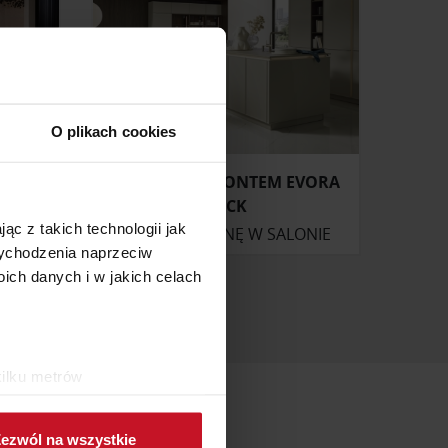
O plikach cookies
KUCHNIA Z FRONTEM EVORA
LACK
ąc z takich technologii jak
ONIE
ZAPYTAJ O CENĘ W SALONIE
 wychodzenia naprzeciw
ch danych i w jakich celach
kilku metrów
ch (fingerprinting, czyli
ezwól na wszystkie