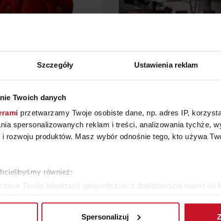
Szczegóły
Ustawienia reklam
PUF DYNIA
STÓŁ FUNGO II
nie Twoich danych
erami
przetwarzamy Twoje osobiste dane, np. adres IP, korzystaj
YTAJ O CENĘ W SALONIE
ZAPYTAJ O CENĘ W SAL
lania spersonalizowanych reklam i treści, analizowania tychże,
 rozwoju produktów. Masz wybór odnośnie tego, kto używa Twoi
ZOBACZ WSZYSTKIE PRODUKTY
chcielibyśmy również:
zące Twojej lokalizacji geograficznej z dokładnością nawet do 
rządzenie, aktywnie analizując charakteryzującego je zbiory dany
Spersonalizuj
Z