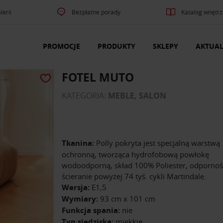
lerii
Bezpłatne porady
Katalog wnętrz
PROMOCJE
PRODUKTY
SKLEPY
AKTUAL
FOTEL MUTO
KATEGORIA:
MEBLE, SALON
Tkanina:
Polly pokryta jest specjalną warstwą
ochronną, tworząca hydrofobową powłokę
wodoodporną, skład 100% Poliester, odpornoś
ścieranie powyżej 74 tyś. cykli Martindale.
Wersja:
E1,5
Wymiary:
93 cm x 101 cm
Funkcja spania:
nie
Typ siedziska:
miękkie