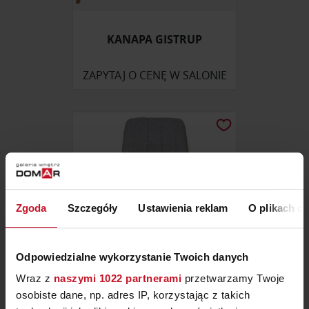
KANAPA GISTRUP
ZAPYTAJ O CENĘ W SALONIE
Zgoda
Szczegóły
Ustawienia reklam
O plikach c
Odpowiedzialne wykorzystanie Twoich danych
Wraz z
naszymi 1022 partnerami
przetwarzamy Twoje
osobiste dane, np. adres IP, korzystając z takich
KRZESŁO KYLIE