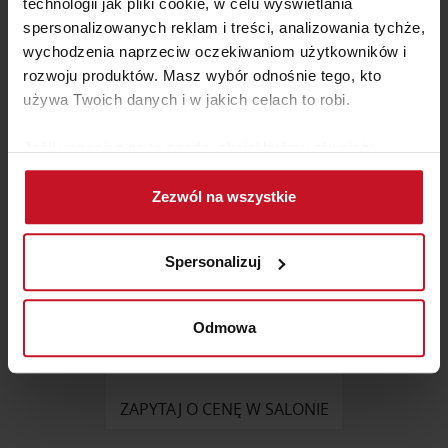
technologii jak pliki cookie, w celu wyświetlania
spersonalizowanych reklam i treści, analizowania tychże,
ZAPYTAJ O CENĘ W SALONIE
wychodzenia naprzeciw oczekiwaniom użytkowników i
rozwoju produktów. Masz wybór odnośnie tego, kto
używa Twoich danych i w jakich celach to robi.
Jeśli wyrazisz na to zgodę, chcielibyśmy również:
Gromadzić dane dotyczące Twojej lokalizacji
Zezwól na wszystkie
geograficznej z dokładnością nawet do kilku metrów
Identyfikować Twoje urządzenie, aktywnie
analizując charakteryzującego je zbiory danych
Spersonalizuj
(fingerprinting, czyli wirtualny odcisk palca)
Dowiedz się więcej odnośnie tego, jak Twoje osobiste
dane są przetwarzane oraz ustaw własne preferencje w
Odmowa
sekcji szczegółów
. W Deklaracji plików cookie możesz
FOTEL TENERO
zmienić lub wycofać swoją zgodę w dowolnej chwili.
ZAPYTAJ O CENĘ W SALONIE
Wykorzystujemy pliki cookie do spersonalizowania treści
i reklam, aby oferować funkcje społecznościowe i