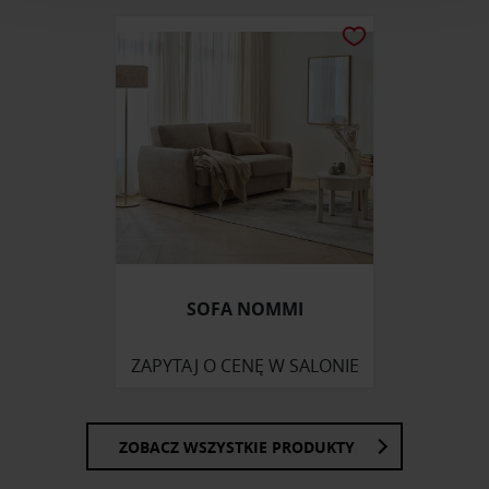
analizować ruch w naszej witrynie. Informacje o tym, jak
korzystasz z naszej witryny, udostępniamy partnerom
społecznościowym, reklamowym i analitycznym.
Partnerzy mogą połączyć te informacje z innymi danymi
otrzymanymi od Ciebie lub uzyskanymi podczas
korzystania z ich usług.
SOFA NOMMI
ZAPYTAJ O CENĘ W SALONIE
ZOBACZ WSZYSTKIE PRODUKTY