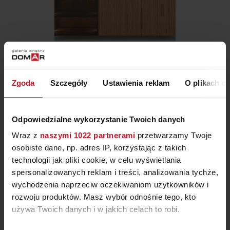
KREDENS Z DRZWIAMI W
Zgoda
Szczegóły
Ustawienia reklam
O plikach c
LAMELE I SZUFLADAMI
OD
10 400 ZŁ
Odpowiedzialne wykorzystanie Twoich danych
Wraz z
naszymi 1022 partnerami
przetwarzamy Twoje
osobiste dane, np. adres IP, korzystając z takich
technologii jak pliki cookie, w celu wyświetlania
spersonalizowanych reklam i treści, analizowania tychże,
wychodzenia naprzeciw oczekiwaniom użytkowników i
rozwoju produktów. Masz wybór odnośnie tego, kto
używa Twoich danych i w jakich celach to robi.