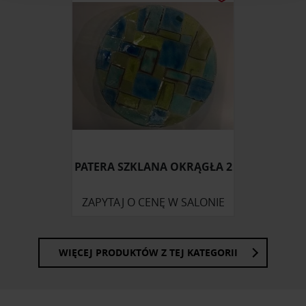
korzystasz z naszej witryny, udostępniamy partnerom
społecznościowym, reklamowym i analitycznym.
Partnerzy mogą połączyć te informacje z innymi danymi
otrzymanymi od Ciebie lub uzyskanymi podczas
korzystania z ich usług.
PATERA SZKLANA OKRĄGŁA 2
ZAPYTAJ O CENĘ W SALONIE
WIĘCEJ PRODUKTÓW Z TEJ KATEGORII