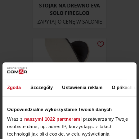
STOJAK NA DREWNO EVA
SOLO FIREGLOB
ZAPYTAJ O CENĘ W SALONIE
Zgoda
Szczegóły
Ustawienia reklam
O plikach c
Odpowiedzialne wykorzystanie Twoich danych
Wraz z
naszymi 1022 partnerami
przetwarzamy Twoje
RĘKAWICA KUCHENNA ECRU-
osobiste dane, np. adres IP, korzystając z takich
SZARA LUKARNA
technologii jak pliki cookie, w celu wyświetlania
ZAPYTAJ O CENĘ W SALONIE