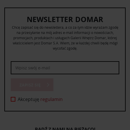
NEWSLETTER DOMAR
Chcę zapisać się do newslettera, a co za tym idzie wyrażam zgodę
na przesyłanie na mój adres e-mail informacji o nowościach,
promocjach, produktach i usługach Galerii Wnętrz Domar, której
właścicielem jest Domar S.A. Wiem, że w każdej chwili będę mógł
wycofać zgodę.
ZAPISZ SIĘ
Akceptuję
regulamin
BĄDŹ Z NAMI NA BIEŻĄCO!