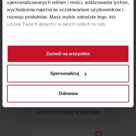
spersonalizowanych reklam i treści, analizowania tychże,
wychodzenia naprzeciw oczekiwaniom użytkowników i
rozwoju produktów. Masz wybór odnośnie tego, kto
używa Twoich danych i w jakich celach to robi.
Jeśli wyrazisz na to zgodę, chcielibyśmy również:
Gromadzić dane dotyczące Twojej lokalizacji
Zezwól na wszystkie
geograficznej z dokładnością nawet do kilku metrów
Identyfikować Twoje urządzenie, aktywnie
analizując charakteryzującego je zbiory danych
Spersonalizuj
(fingerprinting, czyli wirtualny odcisk palca)
Dowiedz się więcej odnośnie tego, jak Twoje osobiste
dane są przetwarzane oraz ustaw własne preferencje w
Odmowa
DESKA DO KROJENIA
sekcji szczegółów
. W Deklaracji plików cookie możesz
EPICUREAN VICTORINOX
zmienić lub wycofać swoją zgodę w dowolnej chwili.
ZAPYTAJ O CENĘ W SALONIE
Wykorzystujemy pliki cookie do spersonalizowania treści
i reklam, aby oferować funkcje społecznościowe i
analizować ruch w naszej witrynie. Informacje o tym, jak