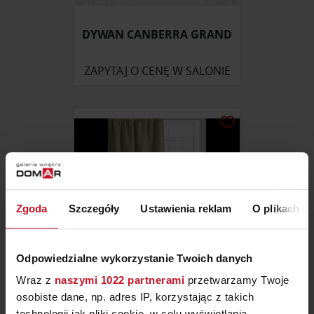
DYWAN CANBERRA GRAND
ZAPYTAJ O CENĘ W SALONIE
Zgoda
Szczegóły
Ustawienia reklam
O plikach c
Odpowiedzialne wykorzystanie Twoich danych
Wraz z
naszymi 1022 partnerami
przetwarzamy Twoje
ZASŁONA TEO
osobiste dane, np. adres IP, korzystając z takich
technologii jak pliki cookie, w celu wyświetlania