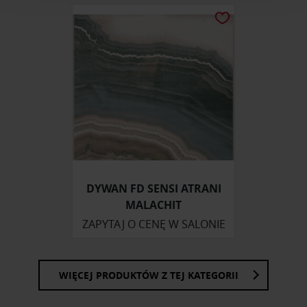
analizować ruch w naszej witrynie. Informacje o tym, jak
korzystasz z naszej witryny, udostępniamy partnerom
społecznościowym, reklamowym i analitycznym.
Partnerzy mogą połączyć te informacje z innymi danymi
otrzymanymi od Ciebie lub uzyskanymi podczas
korzystania z ich usług.
DYWAN FD SENSI ATRANI
MALACHIT
ZAPYTAJ O CENĘ W SALONIE
WIĘCEJ PRODUKTÓW Z TEJ KATEGORII