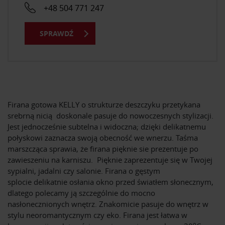
+48 504 771 247
SPRAWDŹ
Firana gotowa KELLY o strukturze deszczyku przetykana
srebrną nicią doskonale pasuje do nowoczesnych stylizacji.
Jest jednocześnie subtelna i widoczna; dzięki delikatnemu
połyskowi zaznacza swoją obecność we wnerzu. Taśma
marszcząca sprawia, że firana pięknie sie prezentuje po
zawieszeniu na karniszu. Pięknie zaprezentuje się w Twojej
sypialni, jadalni czy salonie. Firana o gęstym
splocie delikatnie osłania okno przed światłem słonecznym,
dlatego polecamy ją szczególnie do mocno
nasłonecznionych wnętrz. Znakomicie pasuje do wnętrz w
stylu neoromantycznym czy eko. Firana jest łatwa w
o