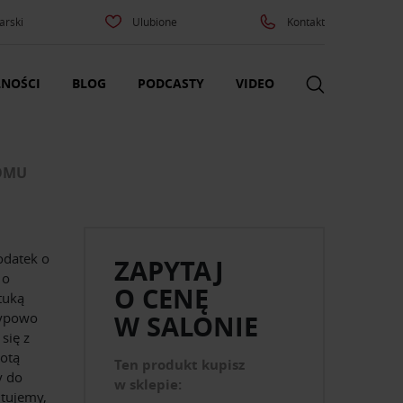
arski
Ulubione
Kontakt
NOŚCI
BLOG
PODCASTY
VIDEO
DOMU
odatek o
ZAPYTAJ
 o
O CENĘ
tuką
typowo
W SALONIE
się z
totą
Ten produkt kupisz
y do
w sklepie:
ntujemy,