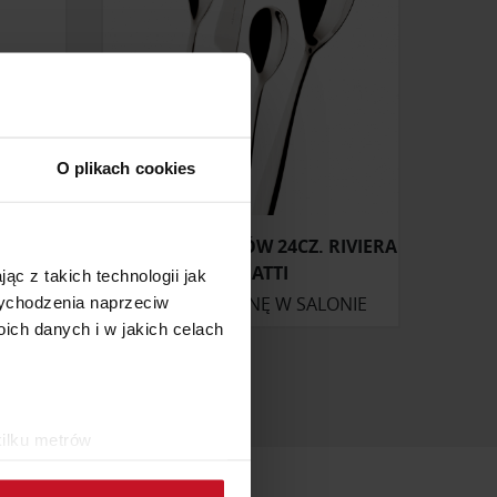
O plikach cookies
INE
ZESTAW SZTUĆCÓW 24CZ. RIVIERA
BUGATTI
ąc z takich technologii jak
ONIE
ZAPYTAJ O CENĘ W SALONIE
 wychodzenia naprzeciw
ch danych i w jakich celach
kilku metrów
ch (fingerprinting, czyli