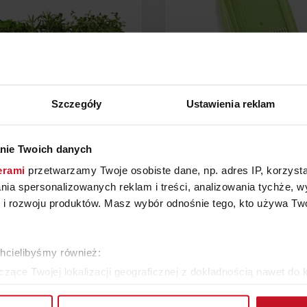
Szczegóły
Ustawienia reklam
nie Twoich danych
DONICZKA NA ZIOŁA
TARKA ROKO POWERL
COLE&MASON
ZIELONA
erami
przetwarzamy Twoje osobiste dane, np. adres IP, korzystaj
YTAJ O CENĘ W SALONIE
ZAPYTAJ O CENĘ W SAL
lania spersonalizowanych reklam i treści, analizowania tychże,
 rozwoju produktów. Masz wybór odnośnie tego, kto używa Twoi
WIĘCEJ PRODUKTÓW Z TEJ KATEGORII
chcielibyśmy również:
zące Twojej lokalizacji geograficznej z dokładnością nawet do 
rządzenie, aktywnie analizując charakteryzującego je zbiory dany