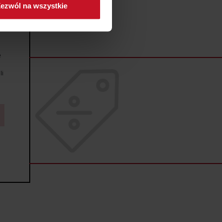
ezwól na wszystkie
sne preferencje w
sekcji
j chwili.
ołecznościowe i analizować
e
artnerom społecznościowym,
anymi od Ciebie lub
li