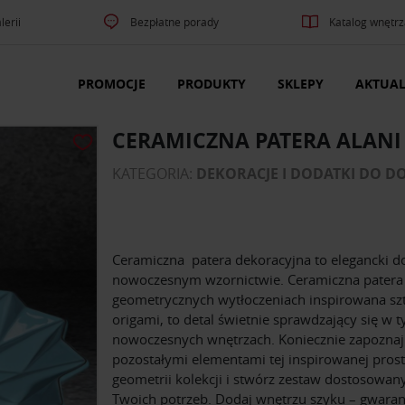
lerii
Bezpłatne porady
Katalog wnętrz
PROMOCJE
PRODUKTY
SKLEPY
AKTUAL
CERAMICZNA PATERA ALANI
KATEGORIA:
DEKORACJE I DODATKI DO 
Ceramiczna patera dekoracyjna to elegancki d
nowoczesnym wzornictwie. Ceramiczna patera
geometrycznych wytłoczeniach inspirowana sz
origami, to detal świetnie sprawdzający się w 
nowoczesnych wnętrzach. Koniecznie zapoznaj 
pozostałymi elementami tej inspirowanej pros
geometrii kolekcji i stwórz zestaw dostosowan
Twoich potrzeb. Dodaj wnętrzu szyku – gwara