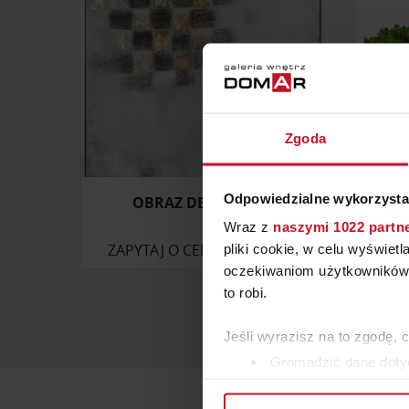
Zgoda
Odpowiedzialne wykorzysta
OBRAZ DELUSION 2
Wraz z
naszymi 1022 partn
ZAPYTAJ O CENĘ W SALONIE
ZAP
pliki cookie, w celu wyświet
oczekiwaniom użytkowników i
to robi.
Jeśli wyrazisz na to zgodę, 
Gromadzić dane dotyc
Identyfikować Twoje u
wirtualny odcisk palca)