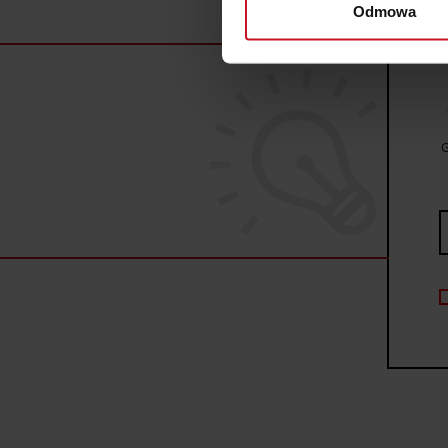
Odmowa
Dowiedz się więcej odnośnie
szczegółów
. W Deklaracji 
Wykorzystujemy pliki cookie 
ruch w naszej witrynie. Inf
reklamowym i analitycznym. 
G
uzyskanymi podczas korzysta