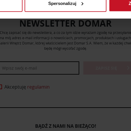
Spersonalizuj
Z
 tego, jak Twoje osobiste dane są przetwarzane oraz ustaw wła
plików cookie możesz zmienić lub wycofać swoją zgodę w dowolne
NEWSLETTER DOMAR
do spersonalizowania treści i reklam, aby oferować funkcje sp
Chcę zapisać się do newslettera, a co za tym idzie wyrażam zgodę na przesyłani
ormacje o tym, jak korzystasz z naszej witryny, udostępniamy p
na mój adres e-mail informacji o nowościach, promocjach, produktach i usługach
Partnerzy mogą połączyć te informacje z innymi danymi otrzym
alerii Wnętrz Domar, której właścicielem jest Domar S.A. Wiem, że w każdej chwi
będę mógł wycofać zgodę.
nia z ich usług.
ZAPISZ SIĘ
Akceptuję
regulamin
BĄDŹ Z NAMI NA BIEŻĄCO!