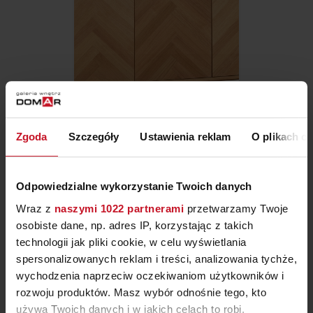
Zgoda
Szczegóły
Ustawienia reklam
O plikach c
KREDENS HARESKOV
Odpowiedzialne wykorzystanie Twoich danych
ZAPYTAJ O CENĘ W SALONIE
Wraz z
naszymi 1022 partnerami
przetwarzamy Twoje
osobiste dane, np. adres IP, korzystając z takich
technologii jak pliki cookie, w celu wyświetlania
spersonalizowanych reklam i treści, analizowania tychże,
wychodzenia naprzeciw oczekiwaniom użytkowników i
rozwoju produktów. Masz wybór odnośnie tego, kto
używa Twoich danych i w jakich celach to robi.