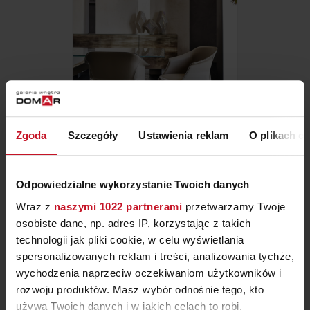
Zgoda
Szczegóły
Ustawienia reklam
O plikach c
KRZESŁO ZULEIKA
Odpowiedzialne wykorzystanie Twoich danych
ZAPYTAJ O CENĘ W SALONIE
Wraz z
naszymi 1022 partnerami
przetwarzamy Twoje
osobiste dane, np. adres IP, korzystając z takich
technologii jak pliki cookie, w celu wyświetlania
spersonalizowanych reklam i treści, analizowania tychże,
wychodzenia naprzeciw oczekiwaniom użytkowników i
rozwoju produktów. Masz wybór odnośnie tego, kto
używa Twoich danych i w jakich celach to robi.