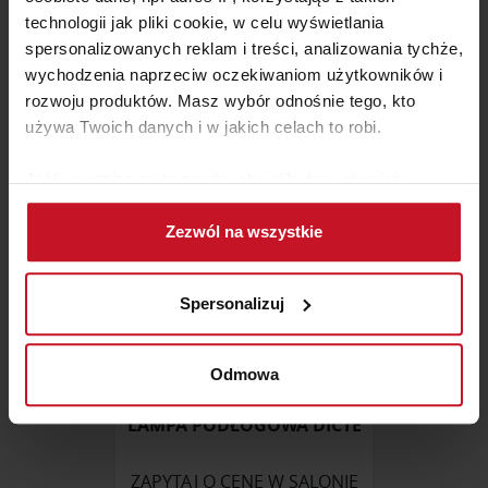
LAMPA BIURKOWA ESTER
technologii jak pliki cookie, w celu wyświetlania
spersonalizowanych reklam i treści, analizowania tychże,
ZAPYTAJ O CENĘ W SALONIE
wychodzenia naprzeciw oczekiwaniom użytkowników i
rozwoju produktów. Masz wybór odnośnie tego, kto
używa Twoich danych i w jakich celach to robi.
Jeśli wyrazisz na to zgodę, chcielibyśmy również:
Gromadzić dane dotyczące Twojej lokalizacji
Zezwól na wszystkie
geograficznej z dokładnością nawet do kilku metrów
Identyfikować Twoje urządzenie, aktywnie
analizując charakteryzującego je zbiory danych
Spersonalizuj
(fingerprinting, czyli wirtualny odcisk palca)
Dowiedz się więcej odnośnie tego, jak Twoje osobiste
dane są przetwarzane oraz ustaw własne preferencje w
Odmowa
sekcji szczegółów
. W Deklaracji plików cookie możesz
zmienić lub wycofać swoją zgodę w dowolnej chwili.
LAMPA PODŁOGOWA DICTE
Wykorzystujemy pliki cookie do spersonalizowania treści
ZAPYTAJ O CENĘ W SALONIE