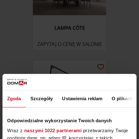
LAMPA CÔTE
ZAPYTAJ O CENĘ W SALONIE
Zgoda
Szczegóły
Ustawienia reklam
O plikach c
Odpowiedzialne wykorzystanie Twoich danych
Wraz z
naszymi 1022 partnerami
przetwarzamy Twoje
osobiste dane, np. adres IP, korzystając z takich