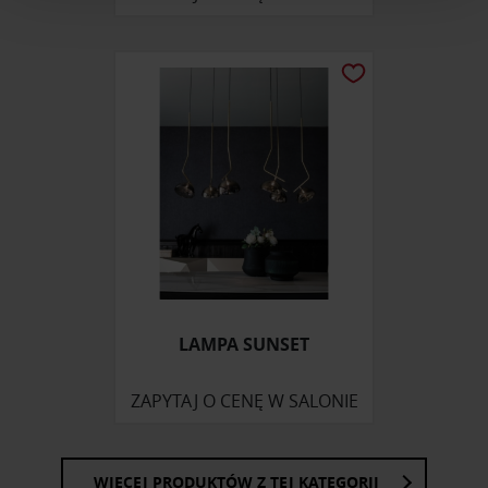
i reklam, aby oferować funkcje społecznościowe i
analizować ruch w naszej witrynie. Informacje o tym, jak
korzystasz z naszej witryny, udostępniamy partnerom
społecznościowym, reklamowym i analitycznym.
Partnerzy mogą połączyć te informacje z innymi danymi
otrzymanymi od Ciebie lub uzyskanymi podczas
korzystania z ich usług.
LAMPA SUNSET
ZAPYTAJ O CENĘ W SALONIE
WIĘCEJ PRODUKTÓW Z TEJ KATEGORII