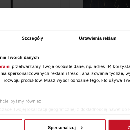
Szczegóły
Ustawienia reklam
MPA BIURKOWA DORIA
LAMPA SUNSET
nie Twoich danych
erami
przetwarzamy Twoje osobiste dane, np. adres IP, korzystaj
219 ZŁ
ZAPYTAJ O CENĘ W SAL
lania spersonalizowanych reklam i treści, analizowania tychże,
 rozwoju produktów. Masz wybór odnośnie tego, kto używa Twoi
WIĘCEJ PRODUKTÓW Z TEJ KATEGORII
chcielibyśmy również:
zące Twojej lokalizacji geograficznej z dokładnością nawet do 
rządzenie, aktywnie analizując charakteryzującego je zbiory dany
Spersonalizuj
Z