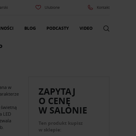
arski
Ulubione
Kontakt
NOŚCI
BLOG
PODCASTY
VIDEO
P
wana w
ZAPYTAJ
arakterze
O CENĘ
 świetną
W SALONIE
a LED
ozwala
Ten produkt kupisz
b.
w sklepie: