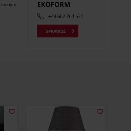
EKOFORM
edzianym
+48 602 764 527
SPRAWDŹ