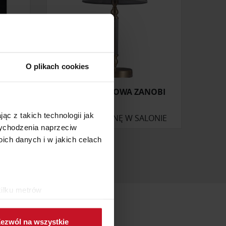
O plikach cookies
LAMPA STOŁOWA ZANOBI
ąc z takich technologii jak
ONIE
ZAPYTAJ O CENĘ W SALONIE
 wychodzenia naprzeciw
ch danych i w jakich celach
kilku metrów
ch (fingerprinting, czyli
ezwól na wszystkie