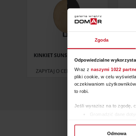
Zgoda
KINKIET SUNSET NATURAL B
LA
Odpowiedzialne wykorzysta
Wraz z
naszymi 1022 partn
ZAPYTAJ O CENĘ W SALONIE
pliki cookie, w celu wyświet
oczekiwaniom użytkowników i
to robi.
Jeśli wyrazisz na to zgodę, 
Gromadzić dane dotyc
Identyfikować Twoje u
wirtualny odcisk palca)
Odmowa