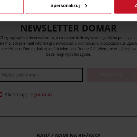
Spersonalizuj
Z
 tego, jak Twoje osobiste dane są przetwarzane oraz ustaw wła
plików cookie możesz zmienić lub wycofać swoją zgodę w dowolne
NEWSLETTER DOMAR
do spersonalizowania treści i reklam, aby oferować funkcje sp
Chcę zapisać się do newslettera, a co za tym idzie wyrażam zgodę na przesyłani
ormacje o tym, jak korzystasz z naszej witryny, udostępniamy p
na mój adres e-mail informacji o nowościach, promocjach, produktach i usługach
Partnerzy mogą połączyć te informacje z innymi danymi otrzym
alerii Wnętrz Domar, której właścicielem jest Domar S.A. Wiem, że w każdej chwi
nia z ich usług.
będę mógł wycofać zgodę.
ZAPISZ SIĘ
Akceptuję
regulamin
BĄDŹ Z NAMI NA BIEŻĄCO!