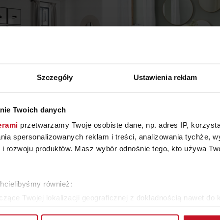
Szczegóły
Ustawienia reklam
nie Twoich danych
ÓŻKO QUADDRO DUO
STÓŁ VESTERBORG
erami
przetwarzamy Twoje osobiste dane, np. adres IP, korzystaj
lania spersonalizowanych reklam i treści, analizowania tychże,
YTAJ O CENĘ W SALONIE
ZAPYTAJ O CENĘ W SAL
 rozwoju produktów. Masz wybór odnośnie tego, kto używa Twoi
ZOBACZ WSZYSTKIE PRODUKTY
chcielibyśmy również:
zące Twojej lokalizacji geograficznej z dokładnością nawet do 
rządzenie, aktywnie analizując charakteryzującego je zbiory dany