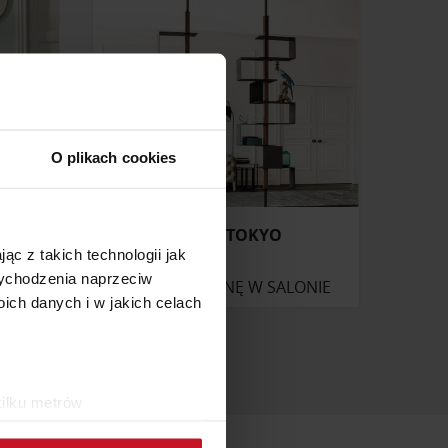
O plikach cookies
REGAŁ TOKYO
ąc z takich technologii jak
 wychodzenia naprzeciw
ONIE
ZAPYTAJ O CENĘ W SALONIE
ch danych i w jakich celach
kilku metrów
ch (fingerprinting, czyli