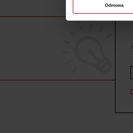
wirtualny odcisk palca)
Odmowa
Dowiedz się więcej odnośnie
szczegółów
. W Deklaracji 
Wykorzystujemy pliki cookie 
ruch w naszej witrynie. Inf
reklamowym i analitycznym. 
G
uzyskanymi podczas korzysta