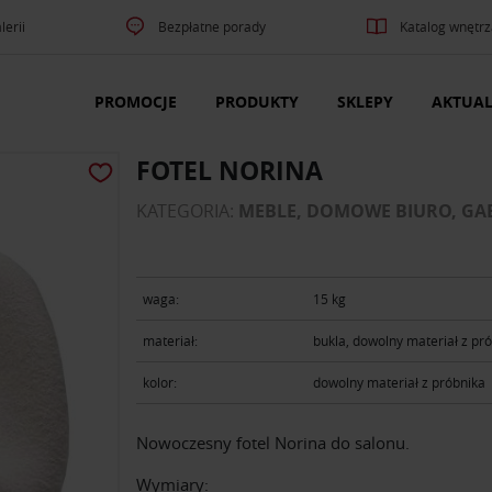
lerii
Bezpłatne porady
Katalog wnętrz
PROMOCJE
PRODUKTY
SKLEPY
AKTUAL
FOTEL NORINA
KATEGORIA:
MEBLE, DOMOWE BIURO, GAB
waga:
15 kg
materiał:
bukla, dowolny materiał z pr
kolor:
dowolny materiał z próbnika
Nowoczesny fotel Norina do salonu.
Wymiary: