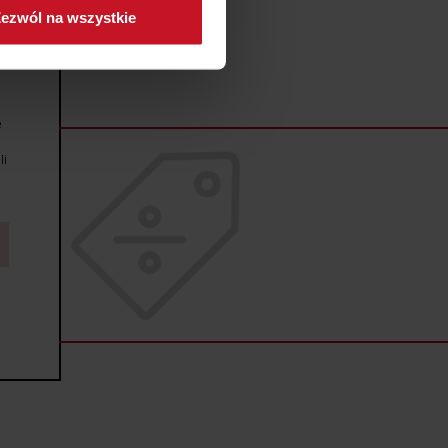
ezwól na wszystkie
sne preferencje w
sekcji
j chwili.
ołecznościowe i analizować
e
artnerom społecznościowym,
anymi od Ciebie lub
li