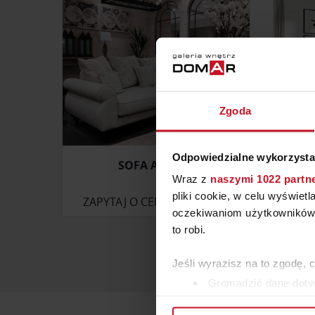
Zgoda
Odpowiedzialne wykorzysta
SOFA AIRONE
Ł
Wraz z
naszymi 1022 partn
pliki cookie, w celu wyświet
ZAPYTAJ O CENĘ W SALONIE
ZAP
oczekiwaniom użytkowników i
to robi.
Jeśli wyrazisz na to zgodę, 
Gromadzić dane dotyc
Identyfikować Twoje u