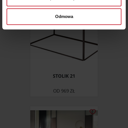
(fingerprinting, czyli wirtualny odcisk palca)
Dowiedz się więcej odnośnie tego, jak Twoje osobiste
dane są przetwarzane oraz ustaw własne preferencje w
Odmowa
sekcji szczegółów
. W Deklaracji plików cookie możesz
zmienić lub wycofać swoją zgodę w dowolnej chwili.
Wykorzystujemy pliki cookie do spersonalizowania treści
i reklam, aby oferować funkcje społecznościowe i
analizować ruch w naszej witrynie. Informacje o tym, jak
korzystasz z naszej witryny, udostępniamy partnerom
społecznościowym, reklamowym i analitycznym.
STOLIK 21
Partnerzy mogą połączyć te informacje z innymi danymi
otrzymanymi od Ciebie lub uzyskanymi podczas
OD
969 ZŁ
korzystania z ich usług.