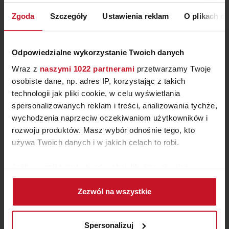
ZAPYTAJ O CENĘ W SALONIE
Zgoda
Szczegóły
Ustawienia reklam
O plikach c
Odpowiedzialne wykorzystanie Twoich danych
Wraz z
naszymi 1022 partnerami
przetwarzamy Twoje
osobiste dane, np. adres IP, korzystając z takich
technologii jak pliki cookie, w celu wyświetlania
spersonalizowanych reklam i treści, analizowania tychże,
wychodzenia naprzeciw oczekiwaniom użytkowników i
rozwoju produktów. Masz wybór odnośnie tego, kto
używa Twoich danych i w jakich celach to robi.
Jeśli wyrazisz na to zgodę, chcielibyśmy również:
STÓŁ SKORPIO
Gromadzić dane dotyczące Twojej lokalizacji
Zezwól na wszystkie
geograficznej z dokładnością nawet do kilku metrów
ZAPYTAJ O CENĘ W SALONIE
Identyfikować Twoje urządzenie, aktywnie
analizując charakteryzującego je zbiory danych
Spersonalizuj