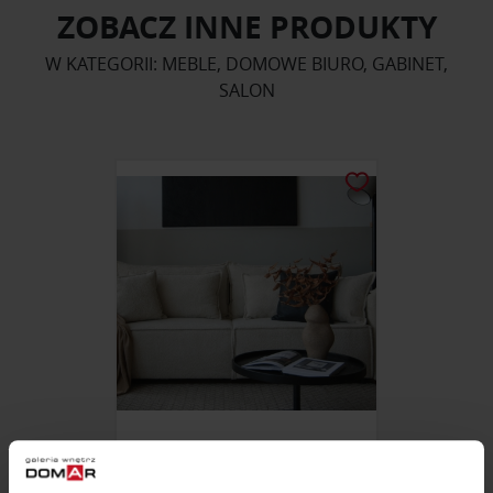
ZOBACZ INNE PRODUKTY
W KATEGORII: MEBLE, DOMOWE BIURO, GABINET,
SALON
SOFA FABIEN