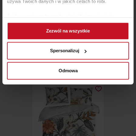
używa Twoich danych i w jakich celach to robi.
Jeśli wyrazisz na to zgodę, chcielibyśmy również:
Gromadzić dane dotyczące Twojej lokalizacji
Zezwól na wszystkie
geograficznej z dokładnością nawet do kilku metrów
Identyfikować Twoje urządzenie, aktywnie
analizując charakteryzującego je zbiory danych
PODUSZKI DEKORACYJNE
Spersonalizuj
(fingerprinting, czyli wirtualny odcisk palca)
ŁEMPICKA
Dowiedz się więcej odnośnie tego, jak Twoje osobiste
ZAPYTAJ O CENĘ W SALONIE
dane są przetwarzane oraz ustaw własne preferencje w
Odmowa
sekcji szczegółów
. W Deklaracji plików cookie możesz
zmienić lub wycofać swoją zgodę w dowolnej chwili.
Wykorzystujemy pliki cookie do spersonalizowania treści
i reklam, aby oferować funkcje społecznościowe i
analizować ruch w naszej witrynie. Informacje o tym, jak
korzystasz z naszej witryny, udostępniamy partnerom
społecznościowym, reklamowym i analitycznym.
Partnerzy mogą połączyć te informacje z innymi danymi