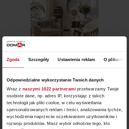
Zgoda
Szczegóły
Ustawienia reklam
O plikach c
DYWAN HERITAGE 31241
CONCRETE
Odpowiedzialne wykorzystanie Twoich danych
ZAPYTAJ O CENĘ W SALONIE
Wraz z
naszymi 1022 partnerami
przetwarzamy Twoje
osobiste dane, np. adres IP, korzystając z takich
technologii jak pliki cookie, w celu wyświetlania
spersonalizowanych reklam i treści, analizowania tychże,
wychodzenia naprzeciw oczekiwaniom użytkowników i
rozwoju produktów. Masz wybór odnośnie tego, kto