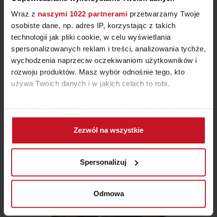
Wraz z
naszymi 1022 partnerami
przetwarzamy Twoje
osobiste dane, np. adres IP, korzystając z takich
technologii jak pliki cookie, w celu wyświetlania
spersonalizowanych reklam i treści, analizowania tychże,
wychodzenia naprzeciw oczekiwaniom użytkowników i
LAMPA TOWNSHEND
rozwoju produktów. Masz wybór odnośnie tego, kto
używa Twoich danych i w jakich celach to robi.
359,90 ZŁ
Jeśli wyrazisz na to zgodę, chcielibyśmy również:
Gromadzić dane dotyczące Twojej lokalizacji
Zezwól na wszystkie
geograficznej z dokładnością nawet do kilku metrów
Identyfikować Twoje urządzenie, aktywnie
analizując charakteryzującego je zbiory danych
Spersonalizuj
(fingerprinting, czyli wirtualny odcisk palca)
Dowiedz się więcej odnośnie tego, jak Twoje osobiste
dane są przetwarzane oraz ustaw własne preferencje w
Odmowa
sekcji szczegółów
. W Deklaracji plików cookie możesz
zmienić lub wycofać swoją zgodę w dowolnej chwili.