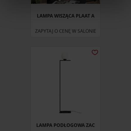
Wykorzystujemy pliki cookie do spersonalizowania treści
LAMPA WISZĄCA PLAAT A
i reklam, aby oferować funkcje społecznościowe i
analizować ruch w naszej witrynie. Informacje o tym, jak
ZAPYTAJ O CENĘ W SALONIE
korzystasz z naszej witryny, udostępniamy partnerom
społecznościowym, reklamowym i analitycznym.
Partnerzy mogą połączyć te informacje z innymi danymi
otrzymanymi od Ciebie lub uzyskanymi podczas
korzystania z ich usług.
LAMPA PODŁOGOWA ZAC