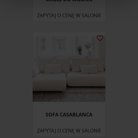
Wykorzystujemy pliki cookie do spersonalizowania treści
i reklam, aby oferować funkcje społecznościowe i
ZAPYTAJ O CENĘ W SALONIE
analizować ruch w naszej witrynie. Informacje o tym, jak
korzystasz z naszej witryny, udostępniamy partnerom
społecznościowym, reklamowym i analitycznym.
Partnerzy mogą połączyć te informacje z innymi danymi
otrzymanymi od Ciebie lub uzyskanymi podczas
korzystania z ich usług.
SOFA CASABLANCA
ZAPYTAJ O CENĘ W SALONIE