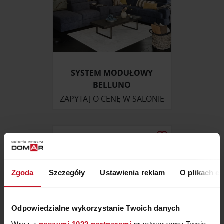
SYSTEM MODUŁOWY
BELLUNO
ZAPYTAJ O CENĘ W SALONIE
Zgoda
Szczegóły
Ustawienia reklam
O plikach c
Odpowiedzialne wykorzystanie Twoich danych