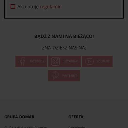
Akceptuję
regulamin
BĄDŹ Z NAMI NA BIEŻĄCO!
ZNAJDZIESZ NAS NA:
FACEBOOK
INSTAGRAM
YOUTUBE
PINTEREST
GRUPA DOMAR
OFERTA
O Galerii Wnętrz Domar
Promocje