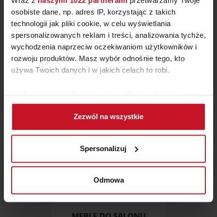
Wraz z
naszymi 1022 partnerami
przetwarzamy Twoje
osobiste dane, np. adres IP, korzystając z takich
technologii jak pliki cookie, w celu wyświetlania
SOFA FABIEN
spersonalizowanych reklam i treści, analizowania tychże,
wychodzenia naprzeciw oczekiwaniom użytkowników i
rozwoju produktów. Masz wybór odnośnie tego, kto
ZAPYTAJ O CENĘ W SALONIE
używa Twoich danych i w jakich celach to robi.
Jeśli wyrazisz na to zgodę, chcielibyśmy również:
Gromadzić dane dotyczące Twojej lokalizacji
Zezwól na wszystkie
geograficznej z dokładnością nawet do kilku metrów
Identyfikować Twoje urządzenie, aktywnie
analizując charakteryzującego je zbiory danych
Spersonalizuj
(fingerprinting, czyli wirtualny odcisk palca)
Dowiedz się więcej odnośnie tego, jak Twoje osobiste
dane są przetwarzane oraz ustaw własne preferencje w
Odmowa
sekcji szczegółów
. W Deklaracji plików cookie możesz
zmienić lub wycofać swoją zgodę w dowolnej chwili.
MEBLE DO SALONU