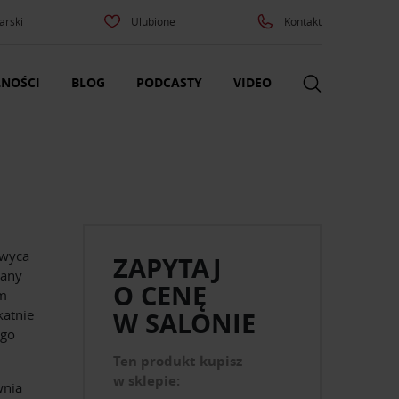
arski
Ulubione
Kontakt
NOŚCI
BLOG
PODCASTY
VIDEO
hwyca
ZAPYTAJ
lany
O CENĘ
ym
katnie
W SALONIE
ego
Ten produkt kupisz
w sklepie:
wnia