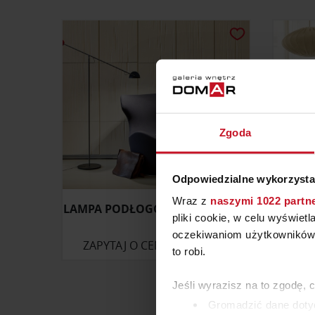
Zgoda
Odpowiedzialne wykorzysta
Wraz z
naszymi 1022 partn
LAMPA PODŁOGOWA COPÉRNICA
LAM
pliki cookie, w celu wyświet
oczekiwaniom użytkowników i
ZAPYTAJ O CENĘ W SALONIE
ZAP
to robi.
Jeśli wyrazisz na to zgodę, 
Gromadzić dane dotyc