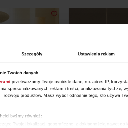
Szczegóły
Ustawienia reklam
nie Twoich danych
erami
przetwarzamy Twoje osobiste dane, np. adres IP, korzystaj
PA PODŁOGOWA ABBY
LAMPA WISZĄCA BLO
lania spersonalizowanych reklam i treści, analizowania tychże,
 rozwoju produktów. Masz wybór odnośnie tego, kto używa Twoi
YTAJ O CENĘ W SALONIE
ZAPYTAJ O CENĘ W SAL
chcielibyśmy również:
WIĘCEJ PRODUKTÓW Z TEJ KATEGORII
zące Twojej lokalizacji geograficznej z dokładnością nawet do 