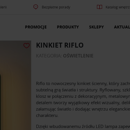
lerii
Bezpłatne porady
Katalog wnętrz
PROMOCJE
PRODUKTY
SKLEPY
AKTUAL
KINKIET RIFLO
KATEGORIA:
OŚWIETLENIE
Riflo to nowoczesny kinkiet ścienny, który zac
subtelną grą światła i struktury. Ryflowany, szk
klosz w połączeniu z dekoracyjnym, metalow
detalem tworzy wyjątkowy efekt wizualny, deli
załamując światło i dodając wnętrzu elegancki
charakteru.
Dzięki wbudowanemu źródłu LED lampa zape