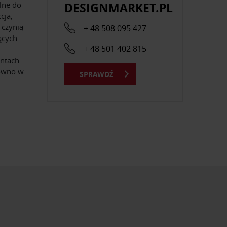
DESIGNMARKET.PL
lne do
cja,
 czynią
+ 48 508 095 427
ących
+ 48 501 402 815
antach
równo w
SPRAWDŹ