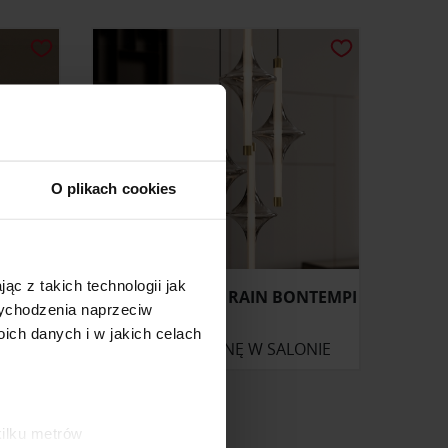
O plikach cookies
ąc z takich technologii jak
SS
LAMPA WISZĄCA RAIN BONTEMPI
 wychodzenia naprzeciw
ch danych i w jakich celach
ONIE
ZAPYTAJ O CENĘ W SALONIE
kilku metrów