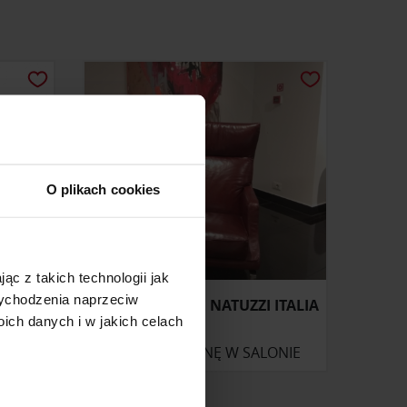
O plikach cookies
ąc z takich technologii jak
 wychodzenia naprzeciw
SIMPLE
FOTEL CLEMMIE NATUZZI ITALIA
ch danych i w jakich celach
ONIE
ZAPYTAJ O CENĘ W SALONIE