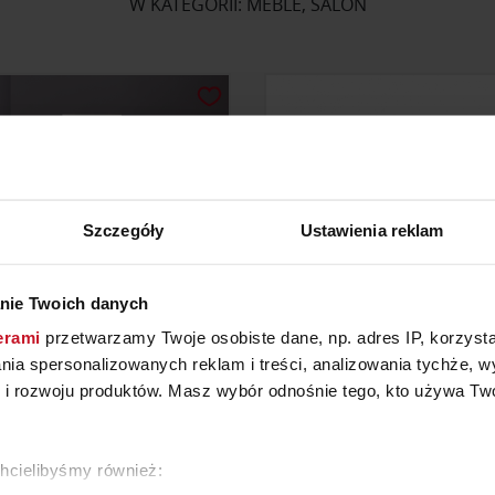
W KATEGORII: MEBLE, SALON
Szczegóły
Ustawienia reklam
nie Twoich danych
erami
przetwarzamy Twoje osobiste dane, np. adres IP, korzystaj
lania spersonalizowanych reklam i treści, analizowania tychże,
KA ŚCIENNA KETTINGE
KOMODA Z SZUFLADAMI 
 rozwoju produktów. Masz wybór odnośnie tego, kto używa Twoi
YTAJ O CENĘ W SALONIE
ZAPYTAJ O CENĘ W SAL
chcielibyśmy również: