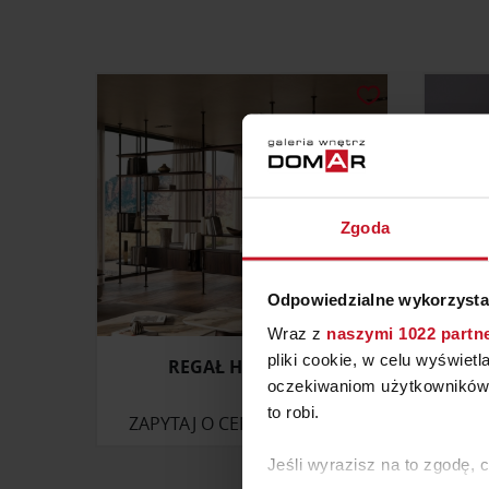
Zgoda
Odpowiedzialne wykorzysta
Wraz z
naszymi 1022 partn
pliki cookie, w celu wyświet
REGAŁ HARBOUR
PÓŁ
oczekiwaniom użytkowników i
to robi.
ZAPYTAJ O CENĘ W SALONIE
ZAP
Jeśli wyrazisz na to zgodę, 