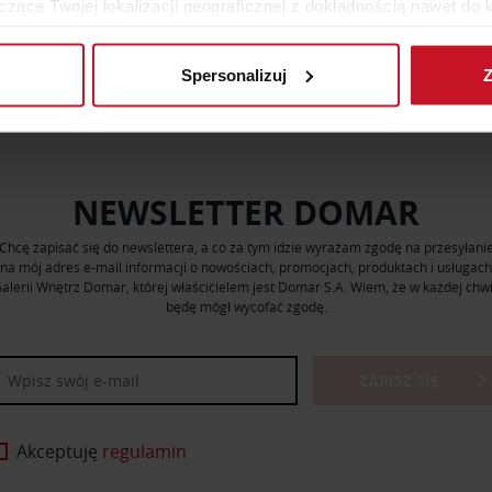
zące Twojej lokalizacji geograficznej z dokładnością nawet do 
ZOBACZ WSZYSTKIE PRODUKTY
rządzenie, aktywnie analizując charakteryzującego je zbiory dany
Spersonalizuj
Z
 tego, jak Twoje osobiste dane są przetwarzane oraz ustaw wła
plików cookie możesz zmienić lub wycofać swoją zgodę w dowolne
do spersonalizowania treści i reklam, aby oferować funkcje sp
ormacje o tym, jak korzystasz z naszej witryny, udostępniamy p
NEWSLETTER DOMAR
Partnerzy mogą połączyć te informacje z innymi danymi otrzym
nia z ich usług.
Chcę zapisać się do newslettera, a co za tym idzie wyrażam zgodę na przesyłani
na mój adres e-mail informacji o nowościach, promocjach, produktach i usługach
alerii Wnętrz Domar, której właścicielem jest Domar S.A. Wiem, że w każdej chwi
będę mógł wycofać zgodę.
ZAPISZ SIĘ
Akceptuję
regulamin