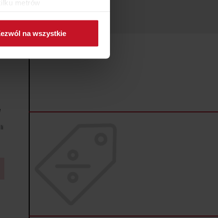
kilku metrów
ch (fingerprinting, czyli
ezwól na wszystkie
sne preferencje w
sekcji
j chwili.
ołecznościowe i analizować
artnerom społecznościowym,
anymi od Ciebie lub
e
li