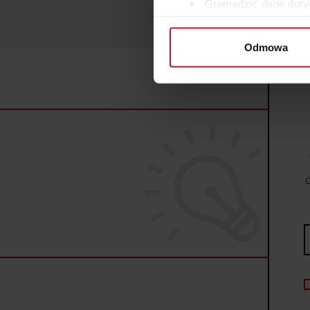
Gromadzić dane dotyc
Identyfikować Twoje u
wirtualny odcisk palca)
Odmowa
Dowiedz się więcej odnośnie
szczegółów
. W Deklaracji 
Wykorzystujemy pliki cookie 
ruch w naszej witrynie. Inf
reklamowym i analitycznym. 
uzyskanymi podczas korzysta
G