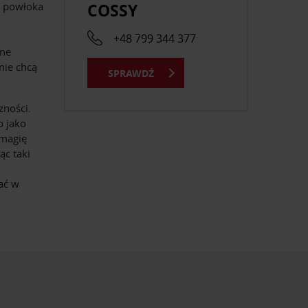
COSSY
a powłoka
+48 799 344 377
lne
nie chcą
SPRAWDŹ
zności.
o jako
 magię
ąc taki
ać w