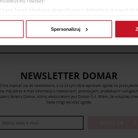
chcielibyśmy również:
zące Twojej lokalizacji geograficznej z dokładnością nawet do 
rządzenie, aktywnie analizując charakteryzującego je zbiory dany
WIĘCEJ PRODUKTÓW Z TEJ KATEGORII
Spersonalizuj
Z
 tego, jak Twoje osobiste dane są przetwarzane oraz ustaw wła
plików cookie możesz zmienić lub wycofać swoją zgodę w dowolne
do spersonalizowania treści i reklam, aby oferować funkcje sp
ormacje o tym, jak korzystasz z naszej witryny, udostępniamy p
Partnerzy mogą połączyć te informacje z innymi danymi otrzym
NEWSLETTER DOMAR
nia z ich usług.
Chcę zapisać się do newslettera, a co za tym idzie wyrażam zgodę na przesyłani
na mój adres e-mail informacji o nowościach, promocjach, produktach i usługach
alerii Wnętrz Domar, której właścicielem jest Domar S.A. Wiem, że w każdej chwi
będę mógł wycofać zgodę.
ZAPISZ SIĘ