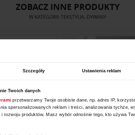
ZOBACZ INNE PRODUKTY
W KATEGORII: TEKSTYLIA, DYWANY
Szczegóły
Ustawienia reklam
nie Twoich danych
erami
przetwarzamy Twoje osobiste dane, np. adres IP, korzystaj
lania spersonalizowanych reklam i treści, analizowania tychże,
 rozwoju produktów. Masz wybór odnośnie tego, kto używa Twoi
USZKI AKSAMITNE ORE
MODEL POŚCIELI STEH
200×220
YTAJ O CENĘ W SALONIE
880 ZŁ