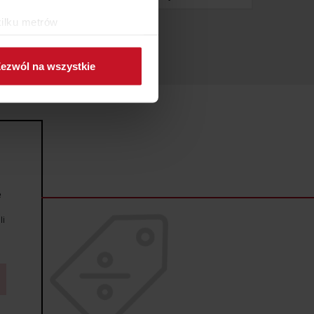
kilku metrów
ch (fingerprinting, czyli
ezwól na wszystkie
sne preferencje w
sekcji
j chwili.
ołecznościowe i analizować
artnerom społecznościowym,
anymi od Ciebie lub
e
li