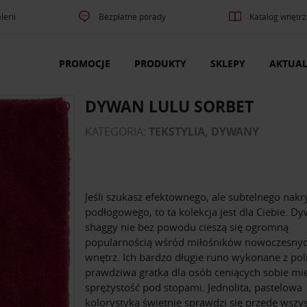
lerii
Bezpłatne porady
Katalog wnętrz
PROMOCJE
PRODUKTY
SKLEPY
AKTUAL
DYWAN LULU SORBET
KATEGORIA:
TEKSTYLIA, DYWANY
Jeśli szukasz efektownego, ale subtelnego nakr
podłogowego, to ta kolekcja jest dla Ciebie. D
shaggy nie bez powodu cieszą się ogromną
popularnością wśród miłośników nowoczesny
wnętrz. Ich bardzo długie runo wykonane z poli
prawdziwa gratka dla osób ceniących sobie mię
sprężystość pod stopami. Jednolita, pastelowa
kolorystyka świetnie sprawdzi się przede wszy