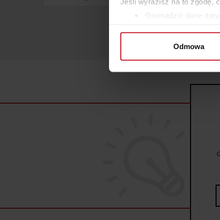
Jeśli wyrazisz na to zgodę, 
Gromadzić dane dotyc
Identyfikować Twoje u
wirtualny odcisk palca)
Odmowa
Dowiedz się więcej odnośnie
szczegółów
. W Deklaracji 
Wykorzystujemy pliki cookie 
ruch w naszej witrynie. Inf
reklamowym i analitycznym. 
uzyskanymi podczas korzysta
G