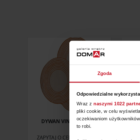
Zgoda
Odpowiedzialne wykorzysta
Wraz z
naszymi 1022 partn
pliki cookie, w celu wyświet
oczekiwaniom użytkowników i
DYWAN VINYL RECORD
POD
to robi.
ZAPYTAJ O CENĘ W SALONIE
ZAP