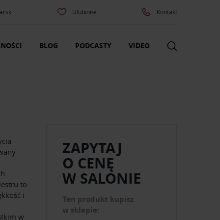
arski
Ulubione
Kontakt
NOŚCI
BLOG
PODCASTY
VIDEO
ycia
ZAPYTAJ
ywany
O CENĘ
ch
W SALONIE
estru to
kkość i
Ten produkt kupisz
w sklepie:
stkim w