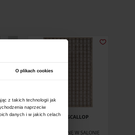
O plikach cookies
ąc z takich technologii jak
 wychodzenia naprzeciw
ch danych i w jakich celach
SAUM
DYWAN SCALLOP
ZAPYTAJ O CENĘ W SALONIE