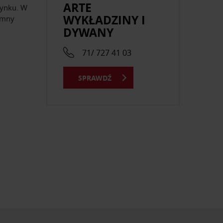
ARTE
zynku. W
WYKŁADZINY I
jemny
DYWANY
71/ 727 41 03
SPRAWDŹ