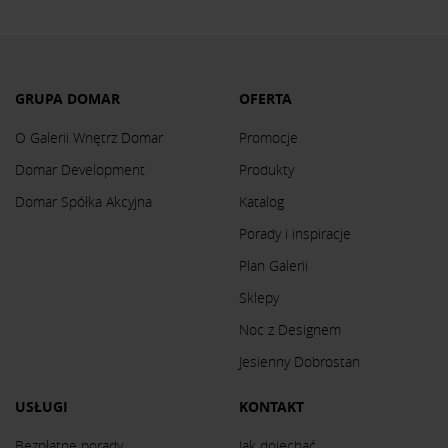
GRUPA DOMAR
OFERTA
O Galerii Wnętrz Domar
Promocje
Domar Development
Produkty
Domar Spółka Akcyjna
Katalog
Porady i inspiracje
Plan Galerii
Sklepy
Noc z Designem
Jesienny Dobrostan
USŁUGI
KONTAKT
Bezpłatne porady
Jak dojechać