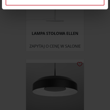
sekcji szczegółów
. W Deklaracji plików cookie możesz
zmienić lub wycofać swoją zgodę w dowolnej chwili.
Wykorzystujemy pliki cookie do spersonalizowania treści
i reklam, aby oferować funkcje społecznościowe i
analizować ruch w naszej witrynie. Informacje o tym, jak
LAMPA STOŁOWA ELLEN
korzystasz z naszej witryny, udostępniamy partnerom
społecznościowym, reklamowym i analitycznym.
ZAPYTAJ O CENĘ W SALONIE
Partnerzy mogą połączyć te informacje z innymi danymi
otrzymanymi od Ciebie lub uzyskanymi podczas
korzystania z ich usług.