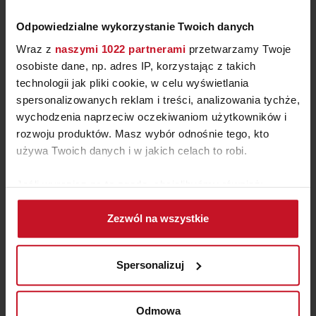
Odpowiedzialne wykorzystanie Twoich danych
Wraz z
naszymi 1022 partnerami
przetwarzamy Twoje
osobiste dane, np. adres IP, korzystając z takich
technologii jak pliki cookie, w celu wyświetlania
spersonalizowanych reklam i treści, analizowania tychże,
wychodzenia naprzeciw oczekiwaniom użytkowników i
rozwoju produktów. Masz wybór odnośnie tego, kto
LAMPA WISZĄCA BALI
używa Twoich danych i w jakich celach to robi.
ZAPYTAJ O CENĘ W SALONIE
Jeśli wyrazisz na to zgodę, chcielibyśmy również:
Gromadzić dane dotyczące Twojej lokalizacji
Zezwól na wszystkie
geograficznej z dokładnością nawet do kilku metrów
Identyfikować Twoje urządzenie, aktywnie
analizując charakteryzującego je zbiory danych
Spersonalizuj
(fingerprinting, czyli wirtualny odcisk palca)
Dowiedz się więcej odnośnie tego, jak Twoje osobiste
dane są przetwarzane oraz ustaw własne preferencje w
Odmowa