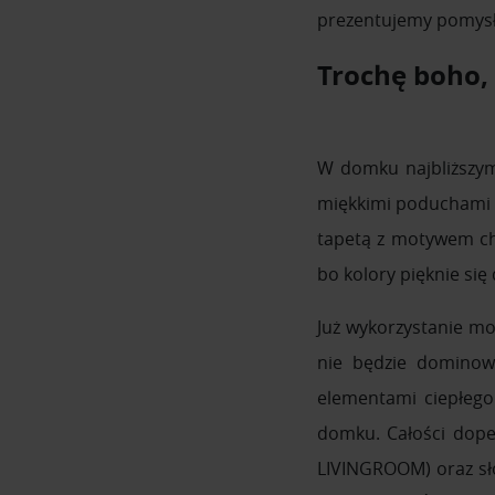
prezentujemy pomysł
Trochę boho, 
W domku najbliższym
miękkimi poduchami z
tapetą z motywem chr
bo kolory pięknie się
Już wykorzystanie mo
nie będzie dominowa
elementami ciepłego
domku. Całości dopeł
LIVINGROOM) oraz sło