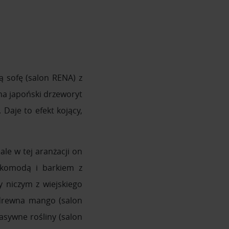
 sofę (salon RENA) z
na japoński drzeworyt
Daje to efekt kojący,
le w tej aranżacji on
ą komodą i barkiem z
 niczym z wiejskiego
z drewna mango (salon
asywne rośliny (salon