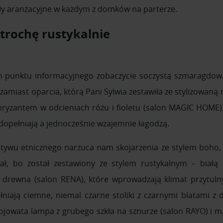
y aranżacyjne w każdym z domków na parterze.
trochę rustykalnie
 punktu informacyjnego zobaczycie soczystą szmaragdową
amiast oparcia, którą Pani Sylwia zestawiła ze stylizowaną 
yzantem w odcieniach różu i fioletu (salon MAGIC HOME). 
 dopełniają a jednocześnie wzajemnie łagodzą.
tywu etnicznego narzuca nam skojarzenia ze stylem boho, a
ł, bo został zestawiony ze stylem rustykalnym – biał
 drewna (salon RENA), które wprowadzają klimat przytulny
niają ciemne, niemal czarne stoliki z czarnymi blatami 
jowata lampa z grubego szkła na sznurze (salon RAYO) i m