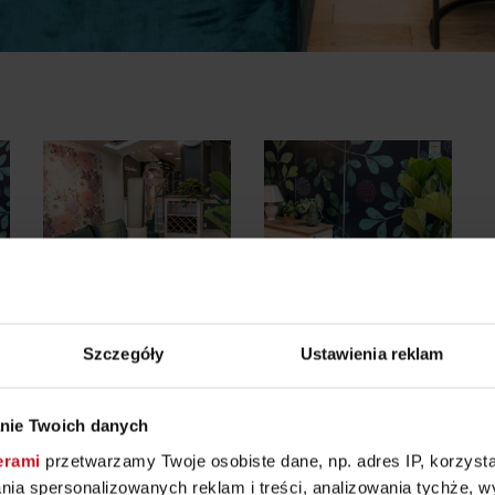
Szczegóły
Ustawienia reklam
nie Twoich danych
erami
przetwarzamy Twoje osobiste dane, np. adres IP, korzystaj
andi
lania spersonalizowanych reklam i treści, analizowania tychże,