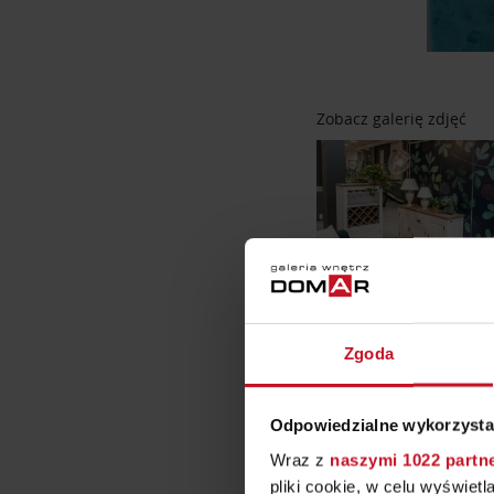
Zobacz galerię zdjęć
Zgoda
Odpowiedzialne wykorzysta
Wraz z
naszymi 1022 partn
Zabawa w sc
pliki cookie, w celu wyświet