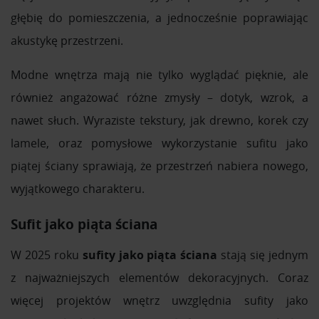
społecznościowym, reklamowym i analitycznym.
głębię do pomieszczenia, a jednocześnie poprawiając
Partnerzy mogą połączyć te informacje z innymi danymi
otrzymanymi od Ciebie lub uzyskanymi podczas
akustykę przestrzeni.
korzystania z ich usług.
Modne wnętrza mają nie tylko wyglądać pięknie, ale
również angażować różne zmysły – dotyk, wzrok, a
nawet słuch. Wyraziste tekstury, jak drewno, korek czy
lamele, oraz pomysłowe wykorzystanie sufitu jako
piątej ściany sprawiają, że przestrzeń nabiera nowego,
wyjątkowego charakteru.
Sufit jako piąta ściana
W 2025 roku
sufity jako piąta ściana
stają się jednym
z najważniejszych elementów dekoracyjnych. Coraz
więcej projektów wnętrz uwzględnia sufity jako