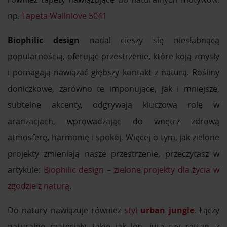
np.
Tapeta Wallnlove 5041
Biophilic design
nadal cieszy się niesłabnącą
popularnością, oferując przestrzenie, które koją zmysły
i pomagają nawiązać głębszy kontakt z naturą. Rośliny
doniczkowe, zarówno te imponujące, jak i mniejsze,
subtelne akcenty, odgrywają kluczową rolę w
aranżacjach, wprowadzając do wnętrz zdrową
atmosferę, harmonię i spokój. Więcej o tym, jak zielone
projekty zmieniają nasze przestrzenie, przeczytasz w
artykule:
Biophilic design – zielone projekty dla życia w
zgodzie z naturą
.
Do natury nawiązuje również
styl
urban jungle
. Łączy
naturalne materiały, takie jak len, juta czy rattan, z