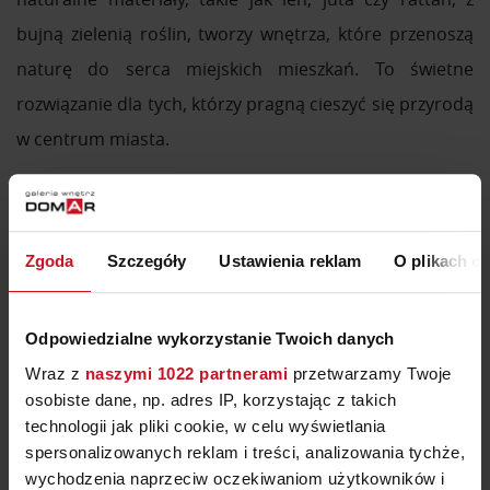
bujną zielenią roślin, tworzy wnętrza, które przenoszą
naturę do serca miejskich mieszkań. To świetne
rozwiązanie dla tych, którzy pragną cieszyć się przyrodą
w centrum miasta.
Naturalne drewno w postaci stołów, blatów czy mebli w
połączeniu z wiklinowymi akcentami, jak kosze i lampy,
to must-have w aranżacjach wnętrz 2025 roku.
Zgoda
Szczegóły
Ustawienia reklam
O plikach c
Modne wnętrza 2025 – matowe
Odpowiedzialne wykorzystanie Twoich danych
powierzchnie i wyraziste tekstury
Wraz z
naszymi 1022 partnerami
przetwarzamy Twoje
osobiste dane, np. adres IP, korzystając z takich
technologii jak pliki cookie, w celu wyświetlania
Rok 2025 to czas, w którym tekstury i wykończenia
spersonalizowanych reklam i treści, analizowania tychże,
wychodzenia naprzeciw oczekiwaniom użytkowników i
odgrywają kluczową rolę w projektowaniu wnętrz.