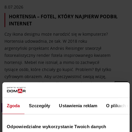
8.07.2026
HORTENSIA – FOTEL, KTÓRY NAJPIERW PODBIŁ
INTERNET
Czy ikona designu może narodzić się w komputerze?
Hortensia udowadnia, że tak. W 2018 roku
argentyński projektant Andrés Reisinger stworzył
fotorealistyczny render fotela inspirowanego kwiatem
hortensji. Mebel nie istniał, a mimo to zachwycił
tysiące osób, które chciały go kupić. Problem? Był tylko
cyfrowym obrazem. Aby urzeczywistnić swoją wizję,
Reisinger zaprosił do współpracy projektantkę
tekstyliów Júlię…
Zgoda
Szczegóły
Ustawienia reklam
O plikach c
Kolor we wnętrzach
Odpowiedzialne wykorzystanie Twoich danych