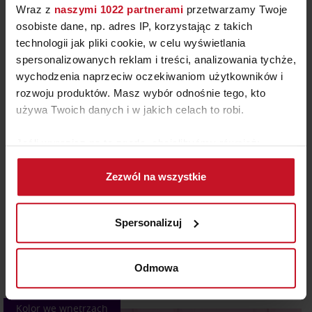
Wraz z
naszymi 1022 partnerami
przetwarzamy Twoje
osobiste dane, np. adres IP, korzystając z takich
technologii jak pliki cookie, w celu wyświetlania
spersonalizowanych reklam i treści, analizowania tychże,
wychodzenia naprzeciw oczekiwaniom użytkowników i
rozwoju produktów. Masz wybór odnośnie tego, kto
1.07.2026
używa Twoich danych i w jakich celach to robi.
RÓŻ – KOLOR WIELU EMOCJI
Jeśli wyrazisz na to zgodę, chcielibyśmy również:
W ostatniej audycji Radia RAM Krzysztof Majewski
Gromadzić dane dotyczące Twojej lokalizacji
zabrał słuchaczy w podróż przez historię różu. I
Zezwól na wszystkie
geograficznej z dokładnością nawet do kilku metrów
okazało się, że to nie tylko kolor, ale prawdziwe
Identyfikować Twoje urządzenie, aktywnie
zwierciadło społecznych zmian. Po II wojnie światowej
analizując charakteryzującego je zbiory danych
królował pastelowy mummy pink – symbol domowego
Spersonalizuj
(fingerprinting, czyli wirtualny odcisk palca)
ciepła i idealizowanej kobiecości. Już wcześniej Elsa
Dowiedz się więcej odnośnie tego, jak Twoje osobiste
Schiaparelli wywróciła jednak ten porządek do góry
dane są przetwarzane oraz ustaw własne preferencje w
Odmowa
nogami, wprowadzając swój…
sekcji szczegółów
. W Deklaracji plików cookie możesz
zmienić lub wycofać swoją zgodę w dowolnej chwili.
Kolor we wnętrzach