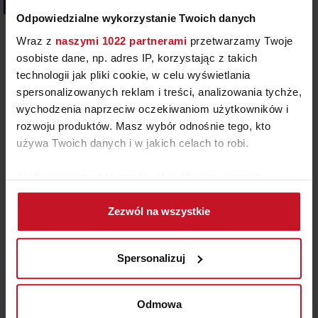
Kolor we wnętrzach
Odpowiedzialne wykorzystanie Twoich danych
Wraz z
naszymi 1022 partnerami
przetwarzamy Twoje
osobiste dane, np. adres IP, korzystając z takich
technologii jak pliki cookie, w celu wyświetlania
spersonalizowanych reklam i treści, analizowania tychże,
wychodzenia naprzeciw oczekiwaniom użytkowników i
rozwoju produktów. Masz wybór odnośnie tego, kto
używa Twoich danych i w jakich celach to robi.
1.07.2026
Jeśli wyrazisz na to zgodę, chcielibyśmy również:
RÓŻ – KOLOR WIELU EMOCJI
Gromadzić dane dotyczące Twojej lokalizacji
Zezwól na wszystkie
geograficznej z dokładnością nawet do kilku metrów
W ostatniej audycji Radia RAM Krzysztof Majewski
Identyfikować Twoje urządzenie, aktywnie
zabrał słuchaczy w podróż przez historię różu. I
analizując charakteryzującego je zbiory danych
okazało się, że to nie tylko kolor, ale prawdziwe
Spersonalizuj
(fingerprinting, czyli wirtualny odcisk palca)
zwierciadło społecznych zmian. Po II wojnie światowej
Dowiedz się więcej odnośnie tego, jak Twoje osobiste
królował pastelowy mummy pink – symbol domowego
dane są przetwarzane oraz ustaw własne preferencje w
ciepła i idealizowanej kobiecości. Już wcześniej Elsa
Odmowa