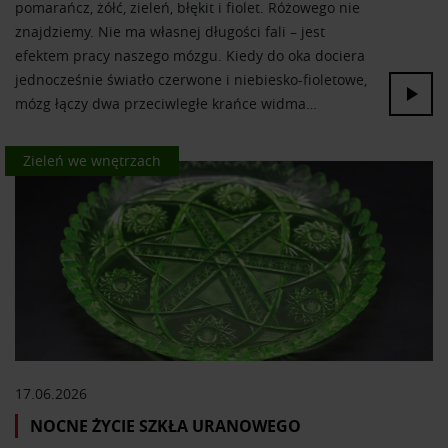
pomarańcz, żółć, zieleń, błękit i fiolet. Różowego nie
znajdziemy. Nie ma własnej długości fali – jest
efektem pracy naszego mózgu. Kiedy do oka dociera
jednocześnie światło czerwone i niebiesko-fioletowe,
mózg łączy dwa przeciwległe krańce widma…
Kolor we wnętrzach
Zieleń we wnętrzach
17.06.2026
NOCNE ŻYCIE SZKŁA URANOWEGO