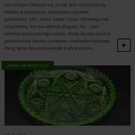
nie istnieje? Okazuje się, że tak. Jeśli rozszczepimy
otrzymanymi od Ciebie lub uzyskanymi podczas
światło w pryzmacie, zobaczymy czerwień,
korzystania z ich usług.
pomarańcz, żółć, zieleń, błękit i fiolet. Różowego nie
znajdziemy. Nie ma własnej długości fali – jest
efektem pracy naszego mózgu. Kiedy do oka dociera
jednocześnie światło czerwone i niebiesko-fioletowe,
mózg łączy dwa przeciwległe krańce widma…
Kolor we wnętrzach
Zieleń we wnętrzach