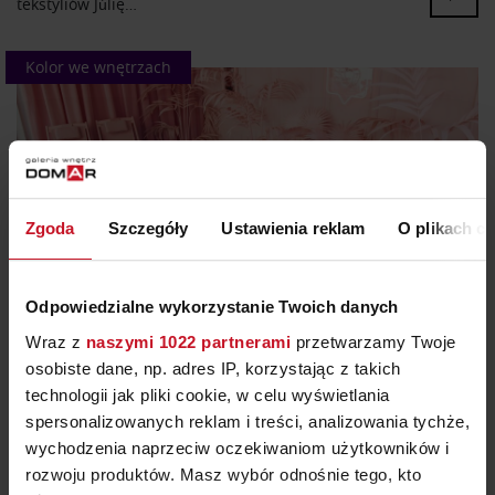
tekstyliów Júlię…
Kolor we wnętrzach
Zgoda
Szczegóły
Ustawienia reklam
O plikach c
Odpowiedzialne wykorzystanie Twoich danych
1.07.2026
Wraz z
naszymi 1022 partnerami
przetwarzamy Twoje
RÓŻ – KOLOR WIELU EMOCJI
osobiste dane, np. adres IP, korzystając z takich
technologii jak pliki cookie, w celu wyświetlania
W ostatniej audycji Radia RAM Krzysztof Majewski
spersonalizowanych reklam i treści, analizowania tychże,
zabrał słuchaczy w podróż przez historię różu. I
wychodzenia naprzeciw oczekiwaniom użytkowników i
okazało się, że to nie tylko kolor, ale prawdziwe
rozwoju produktów. Masz wybór odnośnie tego, kto
zwierciadło społecznych zmian. Po II wojnie światowej