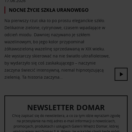
17.06.2026
NOCNE ŻYCIE SZKŁA URANOWEGO
Na pierwszy rzut oka to po prostu eleganckie szkło.
Delikatnie zielone, cytrynowe, czasem wpadające w
odcień miodu. Dawniej nazywano je szkłem
wazelinowym, bo jego kolor przypominał
żółtawozieloną wazelinę sprzedawaną w XIX wieku.
Ale wystarczy skierować na nie światło ultrafioletowe,
by wydarzyło się coś zaskakującego – naczynie
zaczyna świecić intensywną, niemal hipnotyzującą
zielenią. Ta historia zaczyna…
NEWSLETTER DOMAR
Chcę zapisać się do newslettera, a co za tym idzie wyrażam zgodę
na przesyłanie na mój adres e-mail informacji o nowościach,
promocjach, produktach i usługach Galerii Wnętrz Domar, której
właścicielem jest Domar S.A. Wiem, że w każdej chwili będę mógł