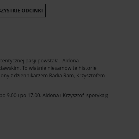
ZYSTKIE ODCINKI
autentycznej pasji powstała. Aldona
ławskim. To właśnie niesamowite historie
ldony z dziennikarzem Radia Ram, Krzysztofem
 9.00 i po 17.00. Aldona i Krzysztof spotykają
historie powstania mebli, które znasz na co
 osiągnięcia.