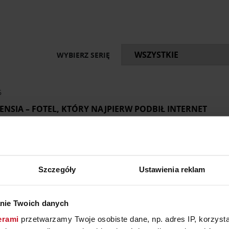
ktami kryją się fascynujące historie, anegdoty i ciekawost
ia Ram i obejmują najciekawsze pozycje archiwalne, które u
m obowiązkowy dla miłośników wzornictwa.
WYBIERZ SERIĘ
6
ENSIA – FOTEL, KTÓRY NAJPIERW PODBIŁ INTERNET
a designu może narodzić się w komputerze? Hortensia udowadnia, ż
 stworzył fotorealistyczny render fotela inspirowanego kwiatem hort
re chciały go kupić. Problem? Był tylko cyfrowym obrazem. Aby urze
y projektantkę tekstyliów Júlię…
Szczegóły
Ustawienia reklam
nie Twoich danych
erami
przetwarzamy Twoje osobiste dane, np. adres IP, korzystaj