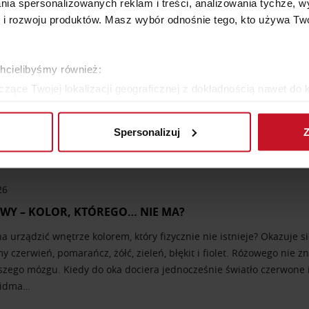
6
lania spersonalizowanych reklam i treści, analizowania tychże,
 rozwoju produktów. Masz wybór odnośnie tego, kto używa Twoi
– KOLOR WIELU EMOCJI
ej audycji Radia RAM Krzysztof Majewski zabrał słuchaczy w podróż p
le prawdziwe zwierciadło społecznych zmian. Po II wojnie świato
chcielibyśmy również:
 idealizowanej kobiecości. Już wcześniej Elsa Schiaparelli wywróci
zące Twojej lokalizacji geograficznej z dokładnością nawet do 
rządzenie, aktywnie analizując charakteryzującego je zbiory dany
Spersonalizuj
Z
 tego, jak Twoje osobiste dane są przetwarzane oraz ustaw wła
plików cookie możesz zmienić lub wycofać swoją zgodę w dowolne
26
do spersonalizowania treści i reklam, aby oferować funkcje sp
ormacje o tym, jak korzystasz z naszej witryny, udostępniamy p
WY – KOLOR, KTÓREGO… NIE MA?
Partnerzy mogą połączyć te informacje z innymi danymi otrzym
 urządzić wnętrze kolorem, który fizycznie nie istnieje? Okazuje si
nia z ich usług.
 czerwień, pomarańcz, żółć, zieleń, błękit i fiolet. Różowego nie z
szego mózgu. Kiedy do oka dociera jednocześnie światło czerwone i
widma…