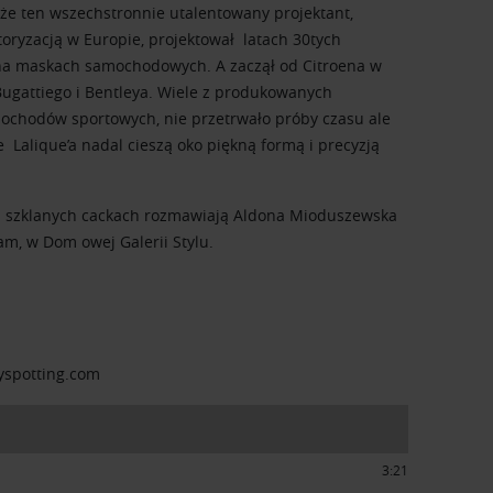
 że ten wszechstronnie utalentowany projektant,
oryzacją w Europie, projektował latach 30tych
na maskach samochodowych. A zaczął od Citroena w
Bugattiego i Bentleya. Wiele z produkowanych
ochodów sportowych, nie przetrwało próby czasu ale
Lalique’a nadal cieszą oko piękną formą i precyzją
 szklanych cackach rozmawiają Aldona Mioduszewska
am, w Dom owej Galerii Stylu.
yspotting.com
3:21