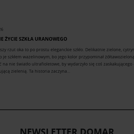
26
E ŻYCIE SZKŁA URANOWEGO
szy rzut oka to po prostu eleganckie szkło. Delikatnie zielone, cy
 je szkłem wazelinowym, bo jego kolor przypominał żółtawozieloną
 na nie światło ultrafioletowe, by wydarzyło się coś zaskakującego
jącą zielenią. Ta historia zaczyna…
NEWSLETTER DOMAR