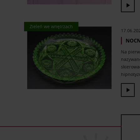
Kolor we wnętrzach
Zieleń we wnętrzach
17.06.20
NOCN
Na pierw
nazywano
skierować
hipnotyzu