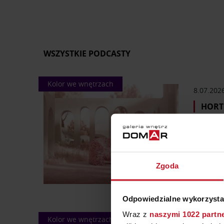
Okazuje się, że za wieloma produ
Wszystkie audycje pochodzą z Rad
nagrania.
Domowa Galeria Stylu to progra
WSZYSTKIE PODCASTY
Kolor we wnętrzach
8.07.202
HORT
Czy ikon
Reisinger
osób, któ
współprac
Zgoda
Odpowiedzialne wykorzysta
Wraz z
naszymi 1022 partn
Kolor we wnętrzach