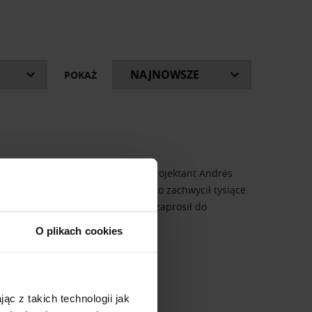
ki, o których z humorem opowiadają prowadzący.
kazały się w latach 2019-2021 oraz bieżące
POKAŻ
e tak. W 2018 roku argentyński projektant Andrés
ensji. Mebel nie istniał, a mimo to zachwycił tysiące
czywistnić swoją wizję, Reisinger zaprosił do
O plikach cookies
ąc z takich technologii jak