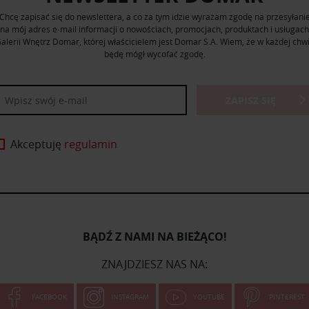
Chcę zapisać się do newslettera, a co za tym idzie wyrażam zgodę na przesyłani
na mój adres e-mail informacji o nowościach, promocjach, produktach i usługach
alerii Wnętrz Domar, której właścicielem jest Domar S.A. Wiem, że w każdej chwi
będę mógł wycofać zgodę.
ZAPISZ SIĘ
Akceptuję
regulamin
BĄDŹ Z NAMI NA BIEŻĄCO!
ZNAJDZIESZ NAS NA:
FACEBOOK
INSTAGRAM
YOUTUBE
PINTEREST