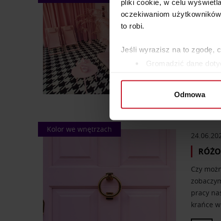
1.07.202
pliki cookie, w celu wyświet
oczekiwaniom użytkowników i
RÓŻ 
to robi.
W ostatni
kolor, a
Jeśli wyrazisz na to zgodę, 
ciepła i
Gromadzić dane dotyc
swój…
Identyfikować Twoje u
wirtualny odcisk palca)
Odmowa
Dowiedz się więcej odnośnie
szczegółów
. W Deklaracji 
Kolor we wnętrzach
24.06.20
Wykorzystujemy pliki cookie 
ruch w naszej witrynie. Inf
RÓŻO
reklamowym i analitycznym. 
Czy można
uzyskanymi podczas korzysta
zobaczymy
pracy na
krańce 