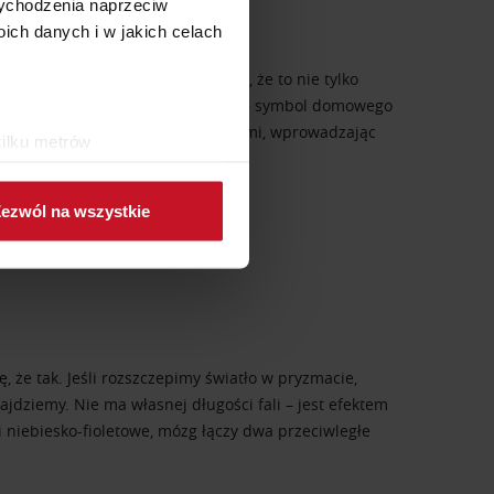
 wychodzenia naprzeciw
ch danych i w jakich celach
rzez historię różu. I okazało się, że to nie tylko
wej królował pastelowy mummy pink – symbol domowego
ła jednak ten porządek do góry nogami, wprowadzając
kilku metrów
ch (fingerprinting, czyli
ezwól na wszystkie
sne preferencje w
sekcji
j chwili.
ołecznościowe i analizować
artnerom społecznościowym,
anymi od Ciebie lub
ę, że tak. Jeśli rozszczepimy światło w pryzmacie,
najdziemy. Nie ma własnej długości fali – jest efektem
 niebiesko-fioletowe, mózg łączy dwa przeciwległe