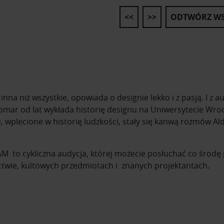
<<
>>
ODTWÓRZ WS
nna niż wszystkie, opowiada o designie lekko i z pasją. I z 
mar od lat wykłada historię designu na Uniwersytecie Wroc
 wplecione w historię ludzkości, stały się kanwą rozmów A
 to cykliczna audycja, której możecie posłuchać co środę po
ctwie, kultowych przedmiotach i znanych projektantach.
ię o kultowych przedmiotach i ich projektantach. Usłyszysz 
ejszych designerów na przestrzeni dziejów i ich najważniejsze