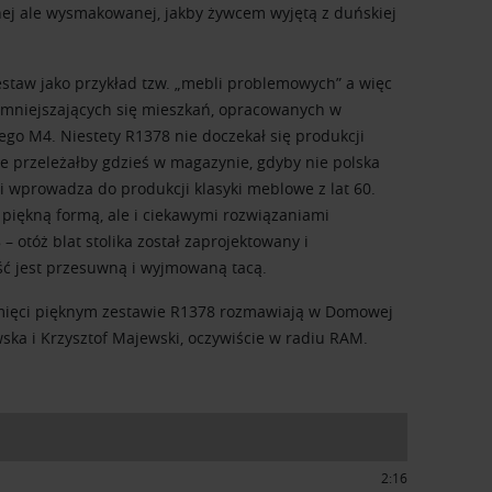
j ale wysmakowanej, jakby żywcem wyjętą z duńskiej
estaw jako przykład tzw. „mebli problemowych” a więc
mniejszających się mieszkań, opracowanych w
go M4. Niestety R1378 nie doczekał się produkcji
e przeleżałby gdzieś w magazynie, gdyby nie polska
 i wprowadza do produkcji klasyki meblowe z lat 60.
 piękną formą, ale i ciekawymi rozwiązaniami
 otóż blat stolika został zaprojektowany i
ść jest przesuwną i wyjmowaną tacą.
ięci pięknym zestawie R1378 rozmawiają w Domowej
ska i Krzysztof Majewski, oczywiście w radiu RAM.
2:16