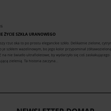
26
E ŻYCIE SZKŁA URANOWEGO
szy rzut oka to po prostu eleganckie szkło. Delikatnie zielone, cy
 je szkłem wazelinowym, bo jego kolor przypominał żółtawozieloną
 na nie światło ultrafioletowe, by wydarzyło się coś zaskakującego
jącą zielenią. Ta historia zaczyna…