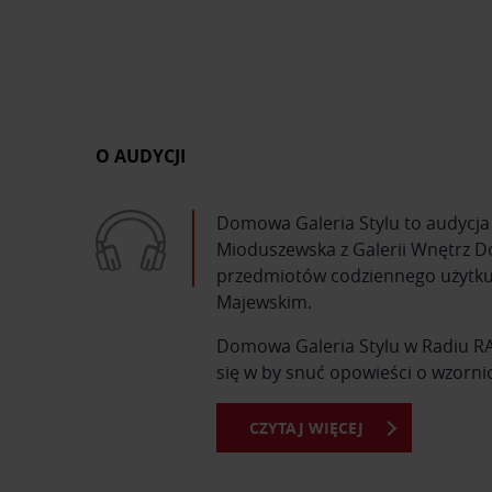
O AUDYCJI
Domowa Galeria Stylu to audycja i
Mioduszewska z Galerii Wnętrz Do
przedmiotów codziennego użytku,
Majewskim.
Domowa Galeria Stylu w Radiu RAM
się w by snuć opowieści o wzorni
CZYTAJ WIĘCEJ
Z Domowej Galerii Stylu dowiesz s
dzień. Poznasz sylwetki najsławni