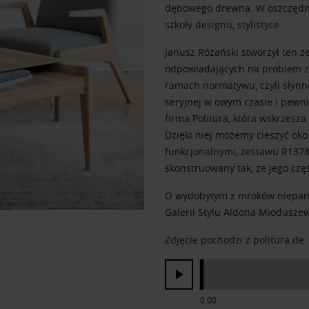
dębowego drewna. W oszczędne
szkoły designu, stylistyce.
Janusz Różański stworzył ten z
odpowiadających na problem z
ramach normatywu, czyli słynne
seryjnej w owym czasie i pewni
firma Politura, która wskrzesza
Dzięki niej możemy cieszyć oko
funkcjonalnymi, zestawu R1378 –
skonstruowany tak, że jego czę
O wydobytym z mroków niepam
Galerii Stylu Aldona Mioduszew
Zdjęcie pochodzi z politura.de
0:00