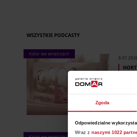
Okazuje się, że za wieloma produ
Wszystkie audycje pochodzą z Rad
nagrania.
Domowa Galeria Stylu to progra
WSZYSTKIE PODCASTY
Kolor we wnętrzach
8.07.202
HORT
Czy ikon
Reisinger
osób, któ
współprac
Zgoda
Odpowiedzialne wykorzysta
Wraz z
naszymi 1022 partn
Kolor we wnętrzach