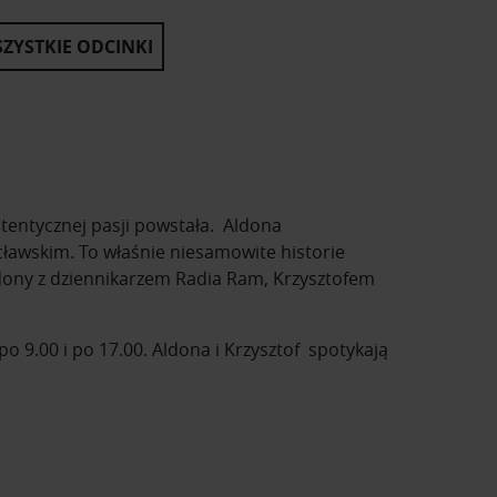
ZYSTKIE ODCINKI
autentycznej pasji powstała. Aldona
ławskim. To właśnie niesamowite historie
ldony z dziennikarzem Radia Ram, Krzysztofem
 9.00 i po 17.00. Aldona i Krzysztof spotykają
historie powstania mebli, które znasz na co
 osiągnięcia.