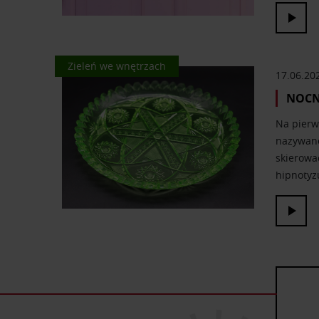
Kolor we wnętrzach
Zieleń we wnętrzach
17.06.20
NOCN
Na pierw
nazywano
skierować
hipnotyzu