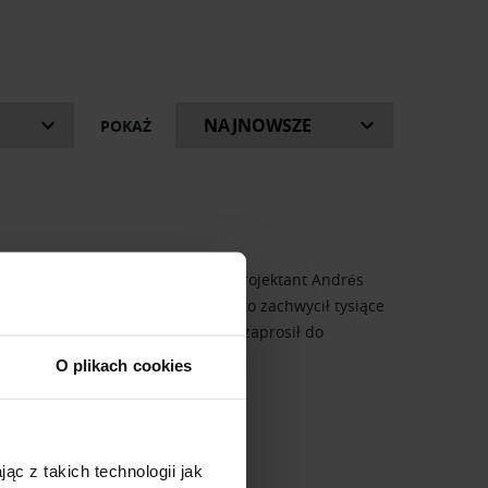
ki, o których z humorem opowiadają prowadzący.
kazały się w latach 2019-2021 oraz bieżące
POKAŻ
e tak. W 2018 roku argentyński projektant Andrés
ensji. Mebel nie istniał, a mimo to zachwycił tysiące
czywistnić swoją wizję, Reisinger zaprosił do
O plikach cookies
ąc z takich technologii jak