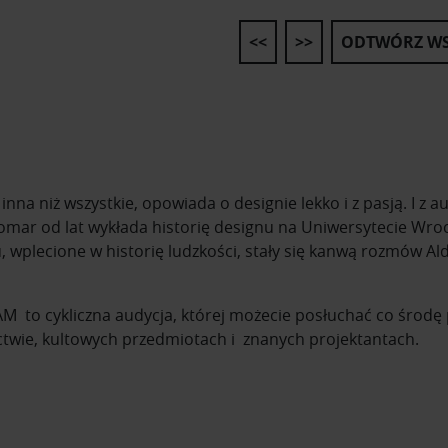
<<
>>
ODTWÓRZ WS
nna niż wszystkie, opowiada o designie lekko i z pasją. I z 
mar od lat wykłada historię designu na Uniwersytecie Wroc
 wplecione w historię ludzkości, stały się kanwą rozmów A
 to cykliczna audycja, której możecie posłuchać co środę po
ctwie, kultowych przedmiotach i znanych projektantach.
ię o kultowych przedmiotach i ich projektantach. Usłyszysz 
ejszych designerów na przestrzeni dziejów i ich najważniejsze