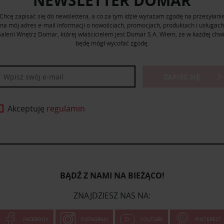
NEWSLETTER DOMAR
Chcę zapisać się do newslettera, a co za tym idzie wyrażam zgodę na przesyłani
na mój adres e-mail informacji o nowościach, promocjach, produktach i usługach
alerii Wnętrz Domar, której właścicielem jest Domar S.A. Wiem, że w każdej chwi
będę mógł wycofać zgodę.
ZAPISZ SIĘ
Akceptuję
regulamin
BĄDŹ Z NAMI NA BIEŻĄCO!
ZNAJDZIESZ NAS NA:
FACEBOOK
INSTAGRAM
YOUTUBE
PINTEREST