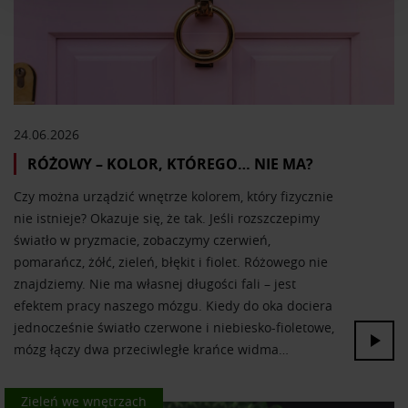
i reklam, aby oferować funkcje społecznościowe i
analizować ruch w naszej witrynie. Informacje o tym, jak
korzystasz z naszej witryny, udostępniamy partnerom
społecznościowym, reklamowym i analitycznym.
Partnerzy mogą połączyć te informacje z innymi danymi
otrzymanymi od Ciebie lub uzyskanymi podczas
24.06.2026
korzystania z ich usług.
RÓŻOWY – KOLOR, KTÓREGO… NIE MA?
Czy można urządzić wnętrze kolorem, który fizycznie
nie istnieje? Okazuje się, że tak. Jeśli rozszczepimy
światło w pryzmacie, zobaczymy czerwień,
pomarańcz, żółć, zieleń, błękit i fiolet. Różowego nie
znajdziemy. Nie ma własnej długości fali – jest
efektem pracy naszego mózgu. Kiedy do oka dociera
jednocześnie światło czerwone i niebiesko-fioletowe,
mózg łączy dwa przeciwległe krańce widma…
Kolor we wnętrzach
Zieleń we wnętrzach