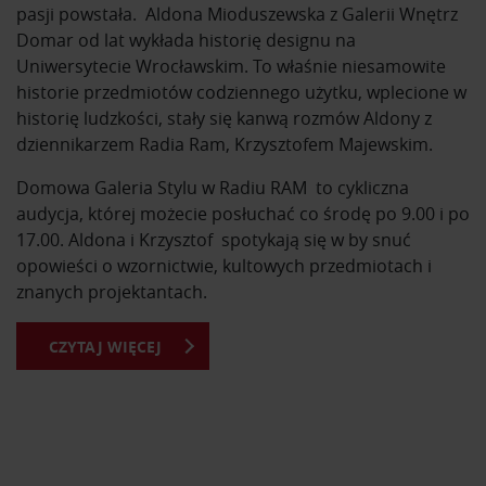
pasji powstała. Aldona Mioduszewska z Galerii Wnętrz
Domar od lat wykłada historię designu na
Uniwersytecie Wrocławskim. To właśnie niesamowite
historie przedmiotów codziennego użytku, wplecione w
historię ludzkości, stały się kanwą rozmów Aldony z
dziennikarzem Radia Ram, Krzysztofem Majewskim.
Domowa Galeria Stylu w Radiu RAM to cykliczna
audycja, której możecie posłuchać co środę po 9.00 i po
17.00. Aldona i Krzysztof spotykają się w by snuć
opowieści o wzornictwie, kultowych przedmiotach i
znanych projektantach.
CZYTAJ WIĘCEJ
Z Domowej Galerii Stylu dowiesz się o kultowych
przedmiotach i ich projektantach. Usłyszysz historie
powstania mebli, które znasz na co dzień. Poznasz
sylwetki najsławniejszych designerów na przestrzeni
dziejów i ich najważniejsze osiągnięcia.