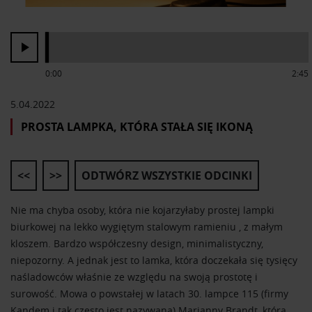
0:00
2:45
5.04.2022
PROSTA LAMPKA, KTÓRA STAŁA SIĘ IKONĄ
<<
>>
ODTWÓRZ WSZYSTKIE ODCINKI
Nie ma chyba osoby, która nie kojarzyłaby prostej lampki
biurkowej na lekko wygiętym stalowym ramieniu , z małym
kloszem. Bardzo współczesny design, minimalistyczny,
niepozorny. A jednak jest to lamka, która doczekała się tysięcy
naśladowców właśnie ze względu na swoją prostotę i
surowość. Mowa o powstałej w latach 30. lampce 115 (firmy
Kandem i tak często jest nazywana) Marianny Brandt, która