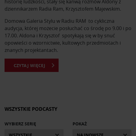
historię ludzkości, stały się kanwą rozmów Aldony z
dziennikarzem Radia Ram, Krzysztofem Majewskim.
Domowa Galeria Stylu w Radiu RAM to cykliczna
audycja, której możecie posłuchać co środę po 9.00 i po
17.00. Aldona i Krzysztof spotykają się w by snuć
opowieści o wzornictwie, kultowych przedmiotach i
znanych projektantach.
CZYTAJ WIĘCEJ
Z Domowej Galerii Stylu dowiesz się o kultowych
przedmiotach i ich projektantach. Usłyszysz historie
powstania mebli, które znasz na co dzień. Poznasz
sylwetki najsławniejszych designerów na przestrzeni
dziejów i ich najważniejsze osiągnięcia.
Okazuje się, że za wieloma produktami kryją się
WSZYSTKIE PODCASTY
fascynujące historie, anegdoty i ciekawostki, o których
z humorem opowiadają prowadzący. Wszystkie audycje
WYBIERZ SERIĘ
POKAŻ
pochodzą z Radia Ram i obejmują najciekawsze pozycje