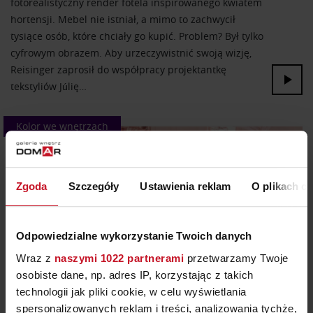
fotorealistyczny render fotela inspirowanego kwiatem
hortensji. Mebel nie istniał, a mimo to zachwycił
tysiące osób, które chciały go kupić. Problem? Był tylko
cyfrowym obrazem. Aby urzeczywistnić swoją wizję,
Reisinger zaprosił do współpracy projektantkę
tekstyliów Júlię…
Kolor we wnętrzach
Zgoda
Szczegóły
Ustawienia reklam
O plikach c
Odpowiedzialne wykorzystanie Twoich danych
Wraz z
naszymi 1022 partnerami
przetwarzamy Twoje
osobiste dane, np. adres IP, korzystając z takich
1.07.2026
technologii jak pliki cookie, w celu wyświetlania
spersonalizowanych reklam i treści, analizowania tychże,
RÓŻ – KOLOR WIELU EMOCJI