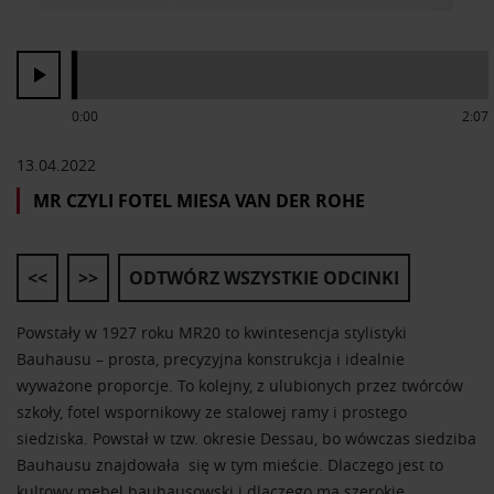
0:00
2:07
13.04.2022
MR CZYLI FOTEL MIESA VAN DER ROHE
<<
>>
ODTWÓRZ WSZYSTKIE ODCINKI
Powstały w 1927 roku MR20 to kwintesencja stylistyki
Bauhausu – prosta, precyzyjna konstrukcja i idealnie
wyważone proporcje. To kolejny, z ulubionych przez twórców
szkoły, fotel wspornikowy ze stalowej ramy i prostego
siedziska. Powstał w tzw. okresie Dessau, bo wówczas siedziba
Bauhausu znajdowała się w tym mieście. Dlaczego jest to
kultowy mebel bauhausowski i dlaczego ma szerokie