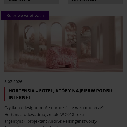
archiwalne, które ukazały się w latach 2019-2021 oraz
bieżące nagrania.
Kolor we wnętrzach
Domowa Galeria Stylu to program obowiązkowy dla
miłośników wzornictwa.
8.07.2026
HORTENSIA – FOTEL, KTÓRY NAJPIERW PODBIŁ
INTERNET
Czy ikona designu może narodzić się w komputerze?
Hortensia udowadnia, że tak. W 2018 roku
argentyński projektant Andrés Reisinger stworzył