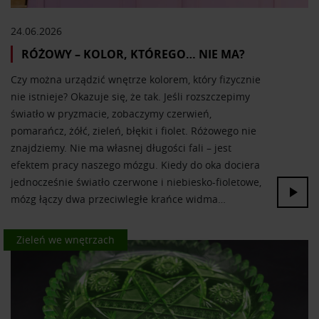
korzystasz z naszej witryny, udostępniamy partnerom
społecznościowym, reklamowym i analitycznym.
24.06.2026
Partnerzy mogą połączyć te informacje z innymi danymi
RÓŻOWY – KOLOR, KTÓREGO… NIE MA?
otrzymanymi od Ciebie lub uzyskanymi podczas
korzystania z ich usług.
Czy można urządzić wnętrze kolorem, który fizycznie
nie istnieje? Okazuje się, że tak. Jeśli rozszczepimy
światło w pryzmacie, zobaczymy czerwień,
pomarańcz, żółć, zieleń, błękit i fiolet. Różowego nie
znajdziemy. Nie ma własnej długości fali – jest
efektem pracy naszego mózgu. Kiedy do oka dociera
jednocześnie światło czerwone i niebiesko-fioletowe,
mózg łączy dwa przeciwległe krańce widma…
Kolor we wnętrzach
Zieleń we wnętrzach