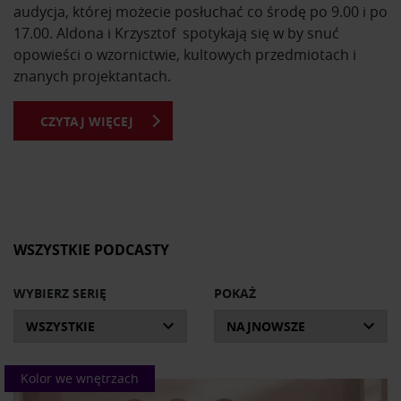
audycja, której możecie posłuchać co środę po 9.00 i po
17.00. Aldona i Krzysztof spotykają się w by snuć
opowieści o wzornictwie, kultowych przedmiotach i
znanych projektantach.
CZYTAJ WIĘCEJ
Z Domowej Galerii Stylu dowiesz się o kultowych
przedmiotach i ich projektantach. Usłyszysz historie
powstania mebli, które znasz na co dzień. Poznasz
sylwetki najsławniejszych designerów na przestrzeni
dziejów i ich najważniejsze osiągnięcia.
Okazuje się, że za wieloma produktami kryją się
WSZYSTKIE PODCASTY
fascynujące historie, anegdoty i ciekawostki, o których
z humorem opowiadają prowadzący. Wszystkie audycje
WYBIERZ SERIĘ
POKAŻ
pochodzą z Radia Ram i obejmują najciekawsze pozycje
archiwalne, które ukazały się w latach 2019-2021 oraz
bieżące nagrania.
Kolor we wnętrzach
Domowa Galeria Stylu to program obowiązkowy dla