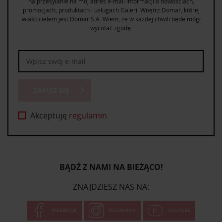
na przesyłanie na mój adres e-mail informacji o nowościach,
promocjach, produktach i usługach Galerii Wnętrz Domar, której
właścicielem jest Domar S.A. Wiem, że w każdej chwili będę mógł
wycofać zgodę.
ZAPISZ SIĘ
Akceptuję
regulamin
BĄDŹ Z NAMI NA BIEŻĄCO!
ZNAJDZIESZ NAS NA:
FACEBOOK
INSTAGRAM
YOUTUBE