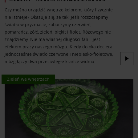
Czy można urządzić wnętrze kolorem, który fizycznie
nie istnieje? Okazuje się, że tak. Jeśli rozszczepimy
światło w pryzmacie, zobaczymy czerwień,
pomarańcz, żółć, zieleń, błękit i fiolet. Różowego nie
znajdziemy. Nie ma własnej długości fali – jest
efektem pracy naszego mózgu. Kiedy do oka dociera
jednocześnie światło czerwone i niebiesko-fioletowe,
mózg łączy dwa przeciwległe krańce widma…
Kolor we wnętrzach
Zieleń we wnętrzach