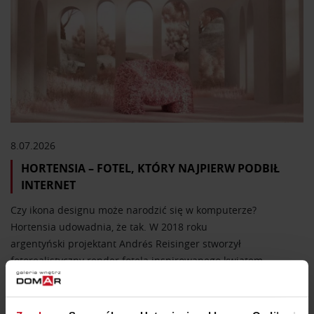
miłośników wzornictwa.
8.07.2026
HORTENSIA – FOTEL, KTÓRY NAJPIERW PODBIŁ
INTERNET
Czy ikona designu może narodzić się w komputerze?
Hortensia udowadnia, że tak. W 2018 roku
argentyński projektant Andrés Reisinger stworzył
fotorealistyczny render fotela inspirowanego kwiatem
hortensji. Mebel nie istniał, a mimo to zachwycił
tysiące osób, które chciały go kupić. Problem? Był tylko
cyfrowym obrazem. Aby urzeczywistnić swoją wizję,