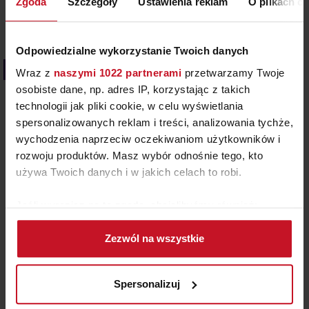
Zgoda
Szczegóły
Ustawienia reklam
O plikach c
Reisinger zaprosił do współpracy projektantkę
tekstyliów Júlię…
Odpowiedzialne wykorzystanie Twoich danych
Kolor we wnętrzach
Wraz z
naszymi 1022 partnerami
przetwarzamy Twoje
osobiste dane, np. adres IP, korzystając z takich
technologii jak pliki cookie, w celu wyświetlania
spersonalizowanych reklam i treści, analizowania tychże,
wychodzenia naprzeciw oczekiwaniom użytkowników i
rozwoju produktów. Masz wybór odnośnie tego, kto
używa Twoich danych i w jakich celach to robi.
Jeśli wyrazisz na to zgodę, chcielibyśmy również:
Gromadzić dane dotyczące Twojej lokalizacji
1.07.2026
Zezwól na wszystkie
geograficznej z dokładnością nawet do kilku metrów
RÓŻ – KOLOR WIELU EMOCJI
Identyfikować Twoje urządzenie, aktywnie
analizując charakteryzującego je zbiory danych
W ostatniej audycji Radia RAM Krzysztof Majewski
Spersonalizuj
(fingerprinting, czyli wirtualny odcisk palca)
zabrał słuchaczy w podróż przez historię różu. I