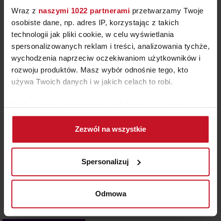
Wraz z
naszymi 1022 partnerami
przetwarzamy Twoje
osobiste dane, np. adres IP, korzystając z takich
technologii jak pliki cookie, w celu wyświetlania
spersonalizowanych reklam i treści, analizowania tychże,
wychodzenia naprzeciw oczekiwaniom użytkowników i
rozwoju produktów. Masz wybór odnośnie tego, kto
1.07.2026
używa Twoich danych i w jakich celach to robi.
RÓŻ – KOLOR WIELU EMOCJI
Jeśli wyrazisz na to zgodę, chcielibyśmy również:
W ostatniej audycji Radia RAM Krzysztof Majewski
Gromadzić dane dotyczące Twojej lokalizacji
zabrał słuchaczy w podróż przez historię różu. I
Zezwól na wszystkie
geograficznej z dokładnością nawet do kilku metrów
okazało się, że to nie tylko kolor, ale prawdziwe
Identyfikować Twoje urządzenie, aktywnie
zwierciadło społecznych zmian. Po II wojnie światowej
analizując charakteryzującego je zbiory danych
Spersonalizuj
królował pastelowy mummy pink – symbol domowego
(fingerprinting, czyli wirtualny odcisk palca)
ciepła i idealizowanej kobiecości. Już wcześniej Elsa
Dowiedz się więcej odnośnie tego, jak Twoje osobiste
Schiaparelli wywróciła jednak ten porządek do góry
dane są przetwarzane oraz ustaw własne preferencje w
Odmowa
nogami, wprowadzając swój…
sekcji szczegółów
. W Deklaracji plików cookie możesz
zmienić lub wycofać swoją zgodę w dowolnej chwili.