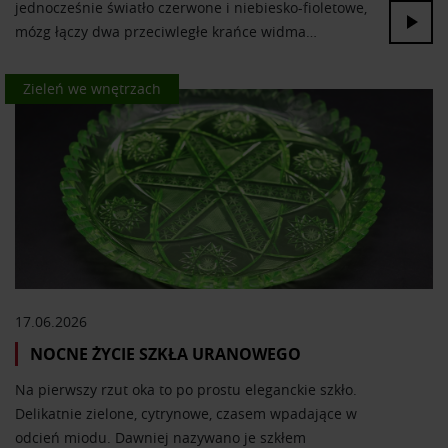
jednocześnie światło czerwone i niebiesko-fioletowe,
mózg łączy dwa przeciwległe krańce widma…
Kolor we wnętrzach
Zieleń we wnętrzach
17.06.2026
NOCNE ŻYCIE SZKŁA URANOWEGO
Na pierwszy rzut oka to po prostu eleganckie szkło.
Delikatnie zielone, cytrynowe, czasem wpadające w
odcień miodu. Dawniej nazywano je szkłem