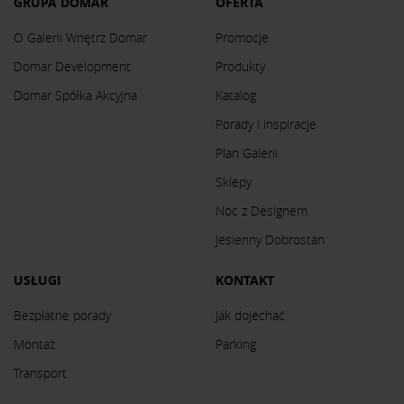
GRUPA DOMAR
OFERTA
O Galerii Wnętrz Domar
Promocje
Domar Development
Produkty
Domar Spółka Akcyjna
Katalog
Porady i inspiracje
Plan Galerii
Sklepy
Noc z Designem
Jesienny Dobrostan
USŁUGI
KONTAKT
Bezpłatne porady
Jak dojechać
Montaż
Parking
Transport