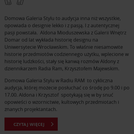
Domowa Galeria Stylu to audycja inna niż wszystkie,
opowiada o designie lekko i z pasją. I z autentycznej
pasji powstała. Aldona Mioduszewska z Galerii Wnętrz
Domar od lat wykłada historię designu na
Uniwersytecie Wrocławskim. To właśnie niesamowite
historie przedmiotów codziennego użytku, wplecione w
historię ludzkości, stały się kanwą rozmów Aldony z
dziennikarzem Radia Ram, Krzysztofem Majewskim.
Domowa Galeria Stylu w Radiu RAM to cykliczna
audycja, której możecie posłuchać co środę po 9.00 i po
17.00. Aldona i Krzysztof spotykają się w by snuć
opowieści o wzornictwie, kultowych przedmiotach i
znanych projektantach.
CZYTAJ WIĘCEJ
Z Domowej Galerii Stylu dowiesz się o kultowych
przedmiotach i ich projektantach. Usłyszysz historie