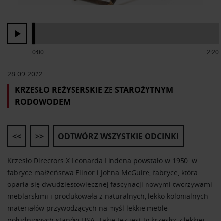
0:00
2:20
28.09.2022
KRZESŁO REŻYSERSKIE ZE STAROŻYTNYM
RODOWODEM
<<
>>
ODTWÓRZ WSZYSTKIE ODCINKI
Krzesło Directors X Leonarda Lindena powstało w 1950 w
fabryce małżeństwa Elinor i Johna McGuire, fabryce, która
oparła się dwudziestowiecznej fascynacji nowymi tworzywami
meblarskimi i produkowała z naturalnych, lekko kolonialnych
materiałów przywodzących na myśl lekkie meble
południowych stanów USA. Takie też jest to krzesło: z lekkiej