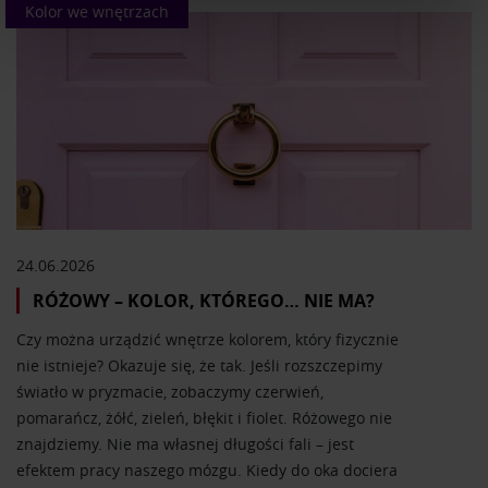
Kolor we wnętrzach
Wykorzystujemy pliki cookie do spersonalizowania treści
i reklam, aby oferować funkcje społecznościowe i
analizować ruch w naszej witrynie. Informacje o tym, jak
korzystasz z naszej witryny, udostępniamy partnerom
społecznościowym, reklamowym i analitycznym.
Partnerzy mogą połączyć te informacje z innymi danymi
otrzymanymi od Ciebie lub uzyskanymi podczas
korzystania z ich usług.
24.06.2026
RÓŻOWY – KOLOR, KTÓREGO… NIE MA?
Czy można urządzić wnętrze kolorem, który fizycznie
nie istnieje? Okazuje się, że tak. Jeśli rozszczepimy
światło w pryzmacie, zobaczymy czerwień,
pomarańcz, żółć, zieleń, błękit i fiolet. Różowego nie
znajdziemy. Nie ma własnej długości fali – jest
efektem pracy naszego mózgu. Kiedy do oka dociera