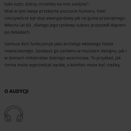
było ludzi, którzy chcieliby na nim siedzieć”.
Miał w tym swoje przekorne poczucie humoru; fotel
rzeczywiście był zbyt awangardowy jak na gusta przeciętnego
Włocha lat 60., dlatego jego rynkowy sukces przyszedł dopiero
po dekadach.
Sanluca dziś funkcjonuje jako archetyp włoskiego fotela
nowoczesnego. Spotkasz go zarówno w muzeach designu, jak i
w domach miłośników dobrego wzornictwa. To przykład, jak
forma może wyprzedzać epokę, a komfort może być rzeźbą.
O AUDYCJI