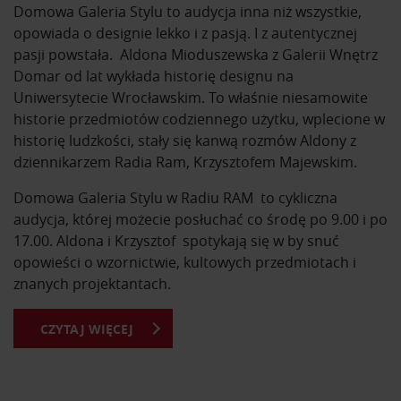
Domowa Galeria Stylu to audycja inna niż wszystkie,
opowiada o designie lekko i z pasją. I z autentycznej
pasji powstała. Aldona Mioduszewska z Galerii Wnętrz
Domar od lat wykłada historię designu na
Uniwersytecie Wrocławskim. To właśnie niesamowite
historie przedmiotów codziennego użytku, wplecione w
historię ludzkości, stały się kanwą rozmów Aldony z
dziennikarzem Radia Ram, Krzysztofem Majewskim.
Domowa Galeria Stylu w Radiu RAM to cykliczna
audycja, której możecie posłuchać co środę po 9.00 i po
17.00. Aldona i Krzysztof spotykają się w by snuć
opowieści o wzornictwie, kultowych przedmiotach i
znanych projektantach.
CZYTAJ WIĘCEJ
Z Domowej Galerii Stylu dowiesz się o kultowych
przedmiotach i ich projektantach. Usłyszysz historie
powstania mebli, które znasz na co dzień. Poznasz
sylwetki najsławniejszych designerów na przestrzeni