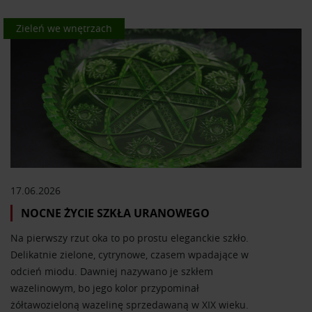
Kolor we wnętrzach
Zieleń we wnętrzach
17.06.2026
NOCNE ŻYCIE SZKŁA URANOWEGO
Na pierwszy rzut oka to po prostu eleganckie szkło.
Delikatnie zielone, cytrynowe, czasem wpadające w
odcień miodu. Dawniej nazywano je szkłem
wazelinowym, bo jego kolor przypominał
żółtawozieloną wazelinę sprzedawaną w XIX wieku.