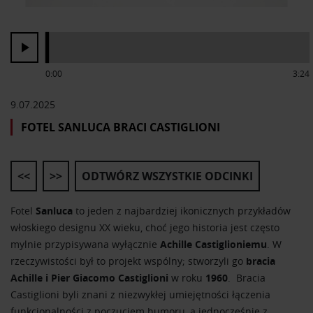
0:00
3:24
9.07.2025
FOTEL SANLUCA BRACI CASTIGLIONI
<<
>>
ODTWÓRZ WSZYSTKIE ODCINKI
Fotel
Sanluca
to jeden z najbardziej ikonicznych przykładów
włoskiego designu XX wieku, choć jego historia jest często
mylnie przypisywana wyłącznie
Achille Castiglioniemu
. W
rzeczywistości był to projekt wspólny; stworzyli go
bracia
Achille i Pier Giacomo Castiglioni
w roku
1960
. Bracia
Castiglioni byli znani z niezwykłej umiejętności łączenia
funkcjonalności z poczuciem humoru, a jednocześnie z