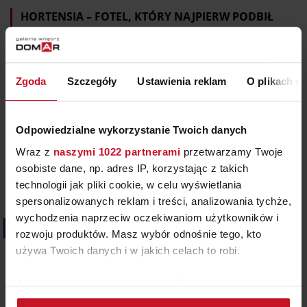
HORTENSIA – FOTEL, KTÓRY NAJPIERW PODBIŁ
INTERNET
Czy ikona designu może narodzić się w komputerze?
Hortensia udowadnia, że tak. W 2018 roku
Zgoda
Szczegóły
Ustawienia reklam
O plikach c
argentyński projektant Andrés Reisinger stworzył
fotorealistyczny render fotela inspirowanego kwiatem
hortensji. Mebel nie istniał, a mimo to zachwycił
Odpowiedzialne wykorzystanie Twoich danych
tysiące osób, które chciały go kupić. Problem? Był tylko
Wraz z
naszymi 1022 partnerami
przetwarzamy Twoje
cyfrowym obrazem. Aby urzeczywistnić swoją wizję,
osobiste dane, np. adres IP, korzystając z takich
Reisinger zaprosił do współpracy projektantkę
technologii jak pliki cookie, w celu wyświetlania
tekstyliów Júlię…
spersonalizowanych reklam i treści, analizowania tychże,
wychodzenia naprzeciw oczekiwaniom użytkowników i
Kolor we wnętrzach
rozwoju produktów. Masz wybór odnośnie tego, kto
używa Twoich danych i w jakich celach to robi.
Jeśli wyrazisz na to zgodę, chcielibyśmy również:
Gromadzić dane dotyczące Twojej lokalizacji