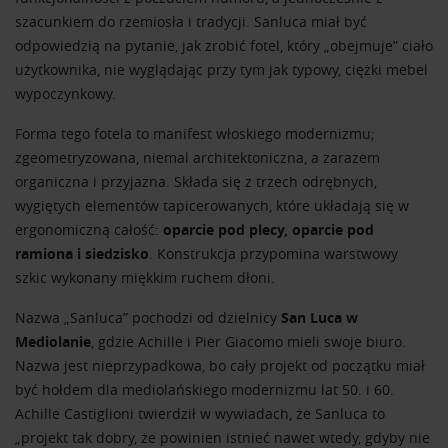
szacunkiem do rzemiosła i tradycji. Sanluca miał być
odpowiedzią na pytanie, jak zrobić fotel, który „obejmuje” ciało
użytkownika, nie wyglądając przy tym jak typowy, ciężki mebel
wypoczynkowy.
Forma tego fotela to manifest włoskiego modernizmu;
zgeometryzowana, niemal architektoniczna, a zarazem
organiczna i przyjazna. Składa się z trzech odrębnych,
wygiętych elementów tapicerowanych, które układają się w
ergonomiczną całość:
oparcie pod plecy, oparcie pod
ramiona i siedzisko
. Konstrukcja przypomina warstwowy
szkic wykonany miękkim ruchem dłoni.
Nazwa „Sanluca” pochodzi od dzielnicy
San Luca w
Mediolanie
, gdzie Achille i Pier Giacomo mieli swoje biuro.
Nazwa jest nieprzypadkowa, bo cały projekt od początku miał
być hołdem dla mediolańskiego modernizmu lat 50. i 60.
Achille Castiglioni twierdził w wywiadach, że Sanluca to
„projekt tak dobry, że powinien istnieć nawet wtedy, gdyby nie