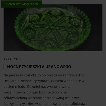
Kolor we wnętrzach
Zieleń we wnętrzach
17.06.2026
NOCNE ŻYCIE SZKŁA URANOWEGO
Na pierwszy rzut oka to po prostu eleganckie szkło.
Delikatnie zielone, cytrynowe, czasem wpadające w
odcień miodu. Dawniej nazywano je szkłem
wazelinowym, bo jego kolor przypominał
żółtawozieloną wazelinę sprzedawaną w XIX wieku.
Ale wystarczy skierować na nie światło ultrafioletowe,