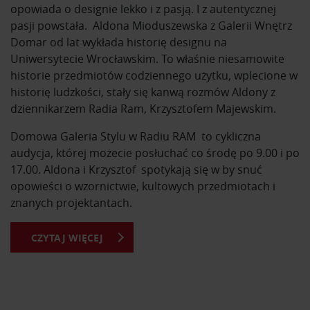
opowiada o designie lekko i z pasją. I z autentycznej
pasji powstała. Aldona Mioduszewska z Galerii Wnętrz
Domar od lat wykłada historię designu na
Uniwersytecie Wrocławskim. To właśnie niesamowite
historie przedmiotów codziennego użytku, wplecione w
historię ludzkości, stały się kanwą rozmów Aldony z
dziennikarzem Radia Ram, Krzysztofem Majewskim.
Domowa Galeria Stylu w Radiu RAM to cykliczna
audycja, której możecie posłuchać co środę po 9.00 i po
17.00. Aldona i Krzysztof spotykają się w by snuć
opowieści o wzornictwie, kultowych przedmiotach i
znanych projektantach.
CZYTAJ WIĘCEJ
Z Domowej Galerii Stylu dowiesz się o kultowych
przedmiotach i ich projektantach. Usłyszysz historie
powstania mebli, które znasz na co dzień. Poznasz
sylwetki najsławniejszych designerów na przestrzeni
dziejów i ich najważniejsze osiągnięcia.