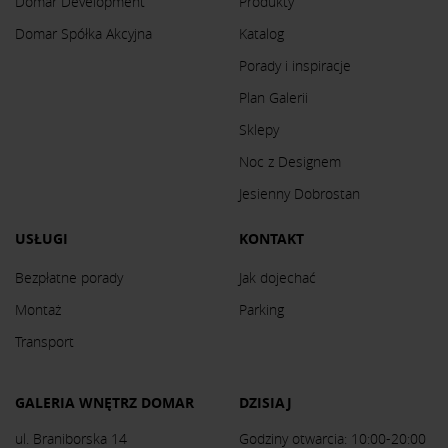
Domar Development
Produkty
Domar Spółka Akcyjna
Katalog
Porady i inspiracje
Plan Galerii
Sklepy
Noc z Designem
Jesienny Dobrostan
USŁUGI
KONTAKT
Bezpłatne porady
Jak dojechać
Montaż
Parking
Transport
GALERIA WNĘTRZ DOMAR
DZISIAJ
ul. Braniborska 14
Godziny otwarcia: 10:00-20:00