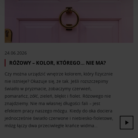
Wykorzystujemy pliki cookie do spersonalizowania treści
i reklam, aby oferować funkcje społecznościowe i
analizować ruch w naszej witrynie. Informacje o tym, jak
korzystasz z naszej witryny, udostępniamy partnerom
społecznościowym, reklamowym i analitycznym.
Partnerzy mogą połączyć te informacje z innymi danymi
otrzymanymi od Ciebie lub uzyskanymi podczas
korzystania z ich usług.
24.06.2026
RÓŻOWY – KOLOR, KTÓREGO… NIE MA?
Czy można urządzić wnętrze kolorem, który fizycznie
nie istnieje? Okazuje się, że tak. Jeśli rozszczepimy
światło w pryzmacie, zobaczymy czerwień,
pomarańcz, żółć, zieleń, błękit i fiolet. Różowego nie
znajdziemy. Nie ma własnej długości fali – jest
efektem pracy naszego mózgu. Kiedy do oka dociera
jednocześnie światło czerwone i niebiesko-fioletowe,
mózg łączy dwa przeciwległe krańce widma…