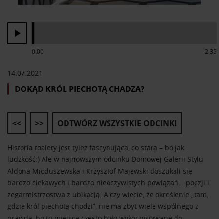
0:00
2:35
14.07.2021
DOKĄD KRÓL PIECHOTĄ CHADZA?
<<
>>
ODTWÓRZ WSZYSTKIE ODCINKI
Historia toalety jest tyleż fascynująca, co stara – bo jak
ludzkość:) Ale w najnowszym odcinku Domowej Galerii Stylu
Aldona Mioduszewska i Krzysztof Majewski doszukali się
bardzo ciekawych i bardzo nieoczywistych powiązań… poezji i
zegarmistrzostwa z ubikacją. A czy wiecie, że określenie „tam,
gdzie król piechotą chodzi”, nie ma zbyt wiele wspólnego z
prawdą, bo to miejsce często było wykorzystywane do