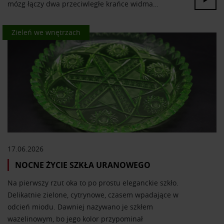
mózg łączy dwa przeciwległe krańce widma…
Kolor we wnętrzach
Zieleń we wnętrzach
17.06.2026
NOCNE ŻYCIE SZKŁA URANOWEGO
Na pierwszy rzut oka to po prostu eleganckie szkło.
Delikatnie zielone, cytrynowe, czasem wpadające w
odcień miodu. Dawniej nazywano je szkłem
wazelinowym, bo jego kolor przypominał