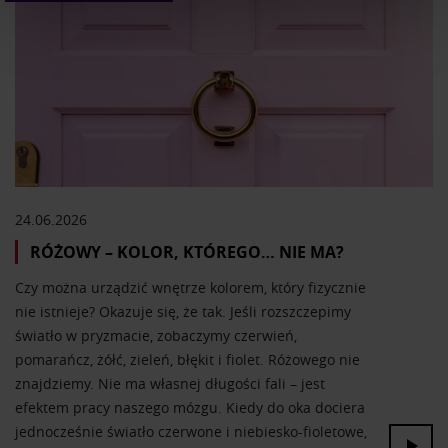
Wykorzystujemy pliki cookie do spersonalizowania treści
i reklam, aby oferować funkcje społecznościowe i
analizować ruch w naszej witrynie. Informacje o tym, jak
korzystasz z naszej witryny, udostępniamy partnerom
społecznościowym, reklamowym i analitycznym.
Partnerzy mogą połączyć te informacje z innymi danymi
otrzymanymi od Ciebie lub uzyskanymi podczas
korzystania z ich usług.
24.06.2026
RÓŻOWY – KOLOR, KTÓREGO… NIE MA?
Czy można urządzić wnętrze kolorem, który fizycznie
nie istnieje? Okazuje się, że tak. Jeśli rozszczepimy
światło w pryzmacie, zobaczymy czerwień,
pomarańcz, żółć, zieleń, błękit i fiolet. Różowego nie
znajdziemy. Nie ma własnej długości fali – jest
efektem pracy naszego mózgu. Kiedy do oka dociera
jednocześnie światło czerwone i niebiesko-fioletowe,