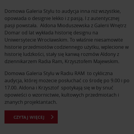
Domowa Galeria Stylu to audycja inna niż wszystkie,
opowiada o designie lekko i z pasją. I z autentycznej
pasji powstała. Aldona Mioduszewska z Galerii Wnętrz
Domar od lat wykłada historię designu na
Uniwersytecie Wrocławskim. To właśnie niesamowite
historie przedmiotów codziennego użytku, wplecione w
historię ludzkości, stały się kanwą rozmów Aldony z
dziennikarzem Radia Ram, Krzysztofem Majewskim.
Domowa Galeria Stylu w Radiu RAM to cykliczna
audycja, której możecie posłuchać co środę po 9.00 i po
17.00. Aldona i Krzysztof spotykają się w by snuć
opowieści o wzornictwie, kultowych przedmiotach i
znanych projektantach.
CZYTAJ WIĘCEJ
Z Domowej Galerii Stylu dowiesz się o kultowych
przedmiotach i ich projektantach. Usłyszysz historie
powstania mebli, które znasz na co dzień. Poznasz