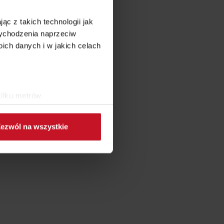
ąc z takich technologii jak
 wychodzenia naprzeciw
ch danych i w jakich celach
kilku metrów
ch (fingerprinting, czyli
ezwól na wszystkie
sne preferencje w
sekcji
j chwili.
ołecznościowe i analizować
artnerom społecznościowym,
anymi od Ciebie lub