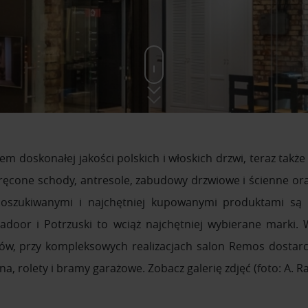
m doskonałej jakości polskich i włoskich drzwi, teraz takż
kręcone schody, antresole, zabudowy drzwiowe i ścienne ora
poszukiwanymi i najchętniej kupowanymi produktami są
adoor i Potrzuski to wciąż najchętniej wybierane marki.
ów, przy kompleksowych realizacjach salon Remos dostarc
na, rolety i bramy garażowe. Zobacz galerię zdjęć (foto: A. R