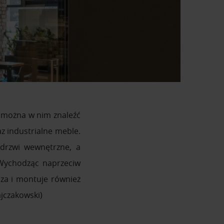
e można w nim znaleźć
z industrialne meble.
 drzwi wewnętrzne, a
 Wychodząc naprzeciw
za i montuje również
ajczakowski)