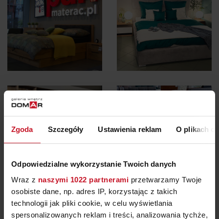
Zgoda
Szczegóły
Ustawienia reklam
O plikach c
Odpowiedzialne wykorzystanie Twoich danych
Wraz z
naszymi 1022 partnerami
przetwarzamy Twoje
osobiste dane, np. adres IP, korzystając z takich
technologii jak pliki cookie, w celu wyświetlania
spersonalizowanych reklam i treści, analizowania tychże,