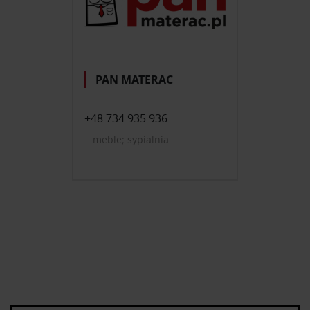
korzystasz z naszej witryny, udostępniamy partnerom
społecznościowym, reklamowym i analitycznym.
Partnerzy mogą połączyć te informacje z innymi danymi
otrzymanymi od Ciebie lub uzyskanymi podczas
korzystania z ich usług.
PAN MATERAC
+48 734 935 936
meble; sypialnia