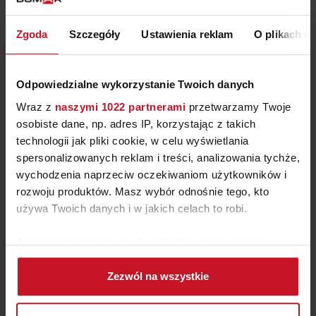
Zgoda
Szczegóły
Ustawienia reklam
O plikach c
ARTE WYKŁADZINY I
Odpowiedzialne wykorzystanie Twoich danych
DYWANY
Wraz z
naszymi 1022 partnerami
przetwarzamy Twoje
osobiste dane, np. adres IP, korzystając z takich
71/ 727 41 03
technologii jak pliki cookie, w celu wyświetlania
tekstylia, dywany; podłogi
spersonalizowanych reklam i treści, analizowania tychże,
wychodzenia naprzeciw oczekiwaniom użytkowników i
rozwoju produktów. Masz wybór odnośnie tego, kto
używa Twoich danych i w jakich celach to robi.
Jeśli wyrazisz na to zgodę, chcielibyśmy również:
Gromadzić dane dotyczące Twojej lokalizacji
Zezwól na wszystkie
geograficznej z dokładnością nawet do kilku metrów
Identyfikować Twoje urządzenie, aktywnie
analizując charakteryzującego je zbiory danych