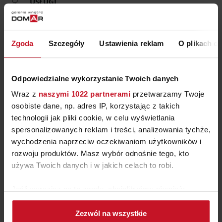
USŁUGI
Zgoda
Szczegóły
Ustawienia reklam
O plikach c
NEWSLETTER DOMAR
Chcę zapisać się do newslettera, a co za tym idzie wyrażam zgodę
Odpowiedzialne wykorzystanie Twoich danych
na przesyłanie na mój adres e-mail informacji o nowościach,
Wraz z
naszymi 1022 partnerami
przetwarzamy Twoje
promocjach, produktach i usługach Galerii Wnętrz Domar, której
właścicielem jest Domar S.A. Wiem, że w każdej chwili będę mógł
osobiste dane, np. adres IP, korzystając z takich
wycofać zgodę.
technologii jak pliki cookie, w celu wyświetlania
spersonalizowanych reklam i treści, analizowania tychże,
wychodzenia naprzeciw oczekiwaniom użytkowników i
rozwoju produktów. Masz wybór odnośnie tego, kto
używa Twoich danych i w jakich celach to robi.
ZAPISZ SIĘ
Jeśli wyrazisz na to zgodę, chcielibyśmy również:
Akceptuję
regulamin
Gromadzić dane dotyczące Twojej lokalizacji
Zezwól na wszystkie
geograficznej z dokładnością nawet do kilku metrów