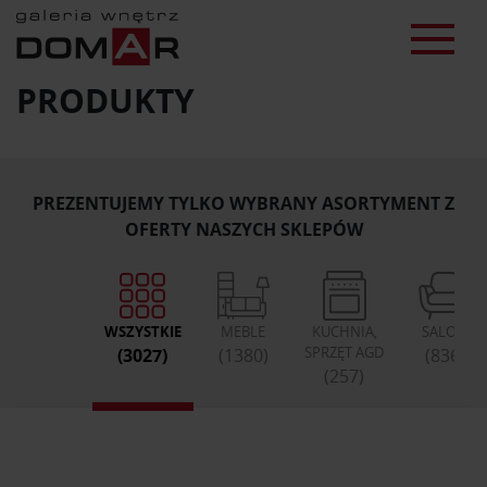
PRODUKTY
PREZENTUJEMY TYLKO WYBRANY ASORTYMENT Z
OFERTY NASZYCH SKLEPÓW
WSZYSTKIE
MEBLE
KUCHNIA,
SALON
SPRZĘT AGD
(3027)
(1380)
(836)
(257)