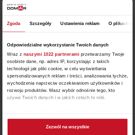
DRZWI PRZESUWNE DO SZAF
Zgoda
Szczegóły
Ustawienia reklam
O plikach c
ZAPYTAJ O CENĘ W SALONIE
Odpowiedzialne wykorzystanie Twoich danych
Wraz z
naszymi 1022 partnerami
przetwarzamy Twoje
osobiste dane, np. adres IP, korzystając z takich
technologii jak pliki cookie, w celu wyświetlania
spersonalizowanych reklam i treści, analizowania tychże,
wychodzenia naprzeciw oczekiwaniom użytkowników i
rozwoju produktów. Masz wybór odnośnie tego, kto
używa Twoich danych i w jakich celach to robi.
Jeśli wyrazisz na to zgodę, chcielibyśmy również:
Gromadzić dane dotyczące Twojej lokalizacji
Zezwól na wszystkie
geograficznej z dokładnością nawet do kilku metrów
SZKLANE PANELE KUCHENNE
Identyfikować Twoje urządzenie, aktywnie