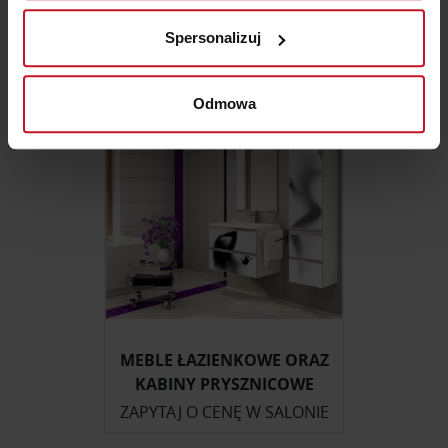
analizując charakteryzującego je zbiory danych
400 ZŁ/M²
Spersonalizuj
(fingerprinting, czyli wirtualny odcisk palca)
Dowiedz się więcej odnośnie tego, jak Twoje osobiste
dane są przetwarzane oraz ustaw własne preferencje w
Odmowa
sekcji szczegółów
. W Deklaracji plików cookie możesz
zmienić lub wycofać swoją zgodę w dowolnej chwili.
Wykorzystujemy pliki cookie do spersonalizowania treści
i reklam, aby oferować funkcje społecznościowe i
analizować ruch w naszej witrynie. Informacje o tym, jak
korzystasz z naszej witryny, udostępniamy partnerom
społecznościowym, reklamowym i analitycznym.
Partnerzy mogą połączyć te informacje z innymi danymi
otrzymanymi od Ciebie lub uzyskanymi podczas
MEBLE ŁAZIENKOWE ORAZ
korzystania z ich usług.
KABINY PRYSZNICOWE
ZAPYTAJ O CENĘ W SALONIE