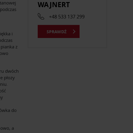
WAJNERT
etanowej
 podczas
+48 533 137 299
.
SPRAWDŹ
iękka i
odczas
 pianka z
kowo
oru dwóch
e płozy
niu.
ość
ny
łówka do
lowo, a