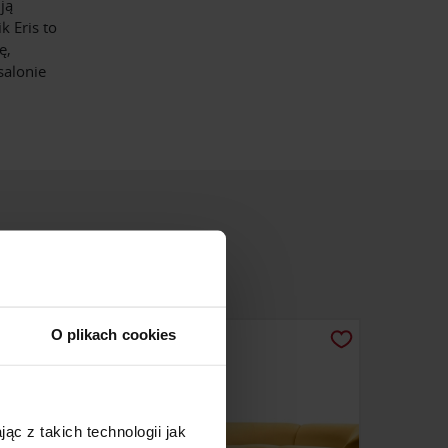
ją
 Eris to
ę,
salonie
O plikach cookies
ąc z takich technologii jak