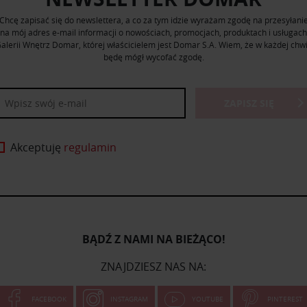
Chcę zapisać się do newslettera, a co za tym idzie wyrażam zgodę na przesyłani
na mój adres e-mail informacji o nowościach, promocjach, produktach i usługach
alerii Wnętrz Domar, której właścicielem jest Domar S.A. Wiem, że w każdej chwi
będę mógł wycofać zgodę.
ZAPISZ SIĘ
Akceptuję
regulamin
BĄDŹ Z NAMI NA BIEŻĄCO!
ZNAJDZIESZ NAS NA:
FACEBOOK
INSTAGRAM
YOUTUBE
PINTEREST