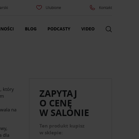
arski
Ulubione
Kontakt
NOŚCI
BLOG
PODCASTY
VIDEO
, który
ZAPYTAJ
ym
O CENĘ
zwala na
W SALONIE
Ten produkt kupisz
owy,
w sklepie:
a dla