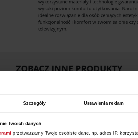
wykorzystane materiały i technologie gwarantu
wysoki poziom komfortu użytkowania. Narożnik
idealne rozwiązanie dla osób ceniących estetyk
funkcjonalność i komfort w swoim salonie czy 
telewizyjnym.
ZOBACZ INNE PRODUKTY
W KATEGORII: MEBLE, SALON
Szczegóły
Ustawienia reklam
nie Twoich danych
erami
przetwarzamy Twoje osobiste dane, np. adres IP, korzystaj