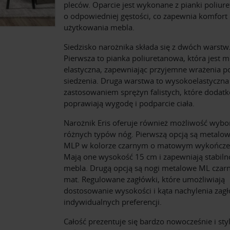
pleców. Oparcie jest wykonane z pianki poliur
o odpowiedniej gęstości, co zapewnia komfort
użytkowania mebla.
Siedzisko narożnika składa się z dwóch warstw
Pierwsza to pianka poliuretanowa, która jest m
elastyczna, zapewniając przyjemne wrażenia p
siedzenia. Druga warstwa to wysokoelastyczna
zastosowaniem sprężyn falistych, które dodat
poprawiają wygodę i podparcie ciała.
Narożnik Eris oferuje również możliwość wyb
różnych typów nóg. Pierwszą opcją są metalow
MLP w kolorze czarnym o matowym wykończe
Mają one wysokość 15 cm i zapewniają stabiln
mebla. Drugą opcją są nogi metalowe ML czar
mat. Regulowane zagłówki, które umożliwiają
dostosowanie wysokości i kąta nachylenia zag
indywidualnych preferencji.
Całość prezentuje się bardzo nowocześnie i sty