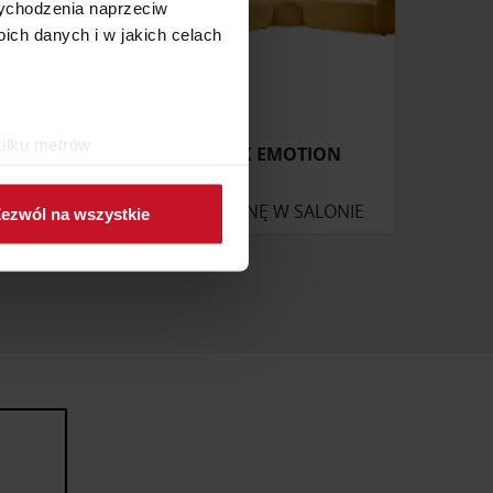
 wychodzenia naprzeciw
ch danych i w jakich celach
kilku metrów
NAROŻNIK EMOTION
ch (fingerprinting, czyli
ONIE
ZAPYTAJ O CENĘ W SALONIE
ezwól na wszystkie
sne preferencje w
sekcji
j chwili.
ołecznościowe i analizować
artnerom społecznościowym,
anymi od Ciebie lub