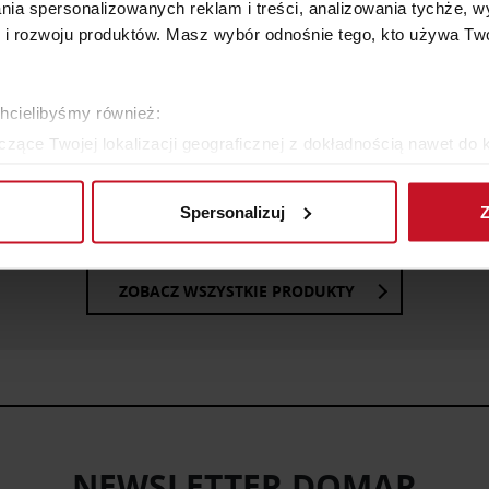
lania spersonalizowanych reklam i treści, analizowania tychże,
 rozwoju produktów. Masz wybór odnośnie tego, kto używa Twoi
chcielibyśmy również:
zące Twojej lokalizacji geograficznej z dokładnością nawet do 
IK KAWOWY NOWOCZESNY
STÓŁ FORMIA
rządzenie, aktywnie analizując charakteryzującego je zbiory dany
ALAVUS SH
1 329 ZŁ
ZAPYTAJ O CENĘ W SAL
Spersonalizuj
Z
 tego, jak Twoje osobiste dane są przetwarzane oraz ustaw wła
plików cookie możesz zmienić lub wycofać swoją zgodę w dowolne
ZOBACZ WSZYSTKIE PRODUKTY
do spersonalizowania treści i reklam, aby oferować funkcje sp
ormacje o tym, jak korzystasz z naszej witryny, udostępniamy p
Partnerzy mogą połączyć te informacje z innymi danymi otrzym
nia z ich usług.
NEWSLETTER DOMAR