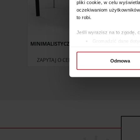
pliki cookie, w celu wyświet
oczekiwaniom użytkowników i
to robi.
Jeśli wyrazisz na to zgodę, 
Gromadzić dane dotyc
MINIMALISTYCZNY STÓŁ MONTI
STOL
Identyfikować Twoje u
wirtualny odcisk palca)
ZAPYTAJ O CENĘ W SALONIE
Odmowa
Dowiedz się więcej odnośnie
szczegółów
. W Deklaracji 
Wykorzystujemy pliki cookie 
ruch w naszej witrynie. Inf
reklamowym i analitycznym. 
uzyskanymi podczas korzysta