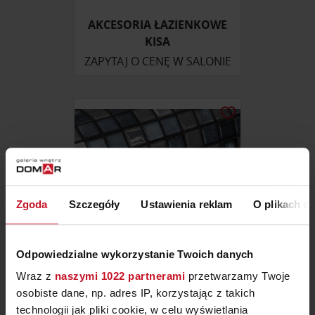
AKCESORIA ŁAZIENKOWE
KISA
ZAPYTAJ O CENĘ W SALONIE
Zgoda
Szczegóły
Ustawienia reklam
O plikach c
Odpowiedzialne wykorzystanie Twoich danych
Wraz z
naszymi 1022 partnerami
przetwarzamy Twoje
MOZAIKA SILVER BITS
osobiste dane, np. adres IP, korzystając z takich
(TOPPING)
technologii jak pliki cookie, w celu wyświetlania