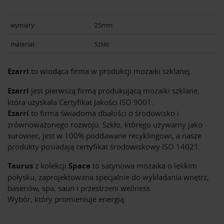
wymiary:
25mm
materiał:
Szkło
Ezarri
to wiodąca firma w produkcji mozaiki szklanej.
Ezarri
jest pierwszą firmą produkującą mozaiki szklane,
która uzyskała Certyfikat Jakości ISO 9001.
Ezarri
to firma świadoma dbałości o środowisko i
zrównoważonego rozwoju. Szkło, którego używamy jako
surowiec, jest w 100% poddawane recyklingowi, a nasze
produkty posiadają certyfikat środowiskowy ISO 14021.
Taurus
z kolekcji
Space
to satynowa mozaika o lekkim
połysku,
zaprojektowana specjalnie do wykładania wnętrz,
basenów, spa, saun i przestrzeni wellness.
Wybór, który promieniuje energią.