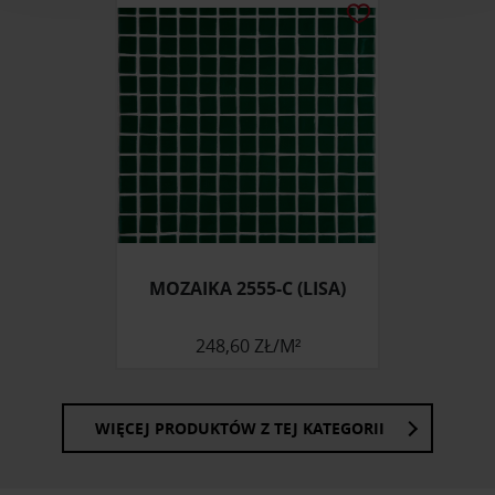
analizować ruch w naszej witrynie. Informacje o tym, jak
korzystasz z naszej witryny, udostępniamy partnerom
społecznościowym, reklamowym i analitycznym.
Partnerzy mogą połączyć te informacje z innymi danymi
otrzymanymi od Ciebie lub uzyskanymi podczas
korzystania z ich usług.
MOZAIKA 2555-C (LISA)
248,60 ZŁ/M²
WIĘCEJ PRODUKTÓW Z TEJ KATEGORII