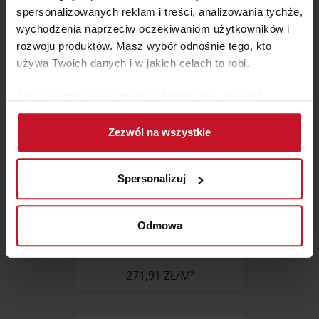
592,55 ZŁ/M²
spersonalizowanych reklam i treści, analizowania tychże,
wychodzenia naprzeciw oczekiwaniom użytkowników i
rozwoju produktów. Masz wybór odnośnie tego, kto
używa Twoich danych i w jakich celach to robi.
Jeśli wyrazisz na to zgodę, chcielibyśmy również:
Gromadzić dane dotyczące Twojej lokalizacji
Zezwól na wszystkie
geograficznej z dokładnością nawet do kilku metrów
Identyfikować Twoje urządzenie, aktywnie
analizując charakteryzującego je zbiory danych
Spersonalizuj
(fingerprinting, czyli wirtualny odcisk palca)
Dowiedz się więcej odnośnie tego, jak Twoje osobiste
dane są przetwarzane oraz ustaw własne preferencje w
Odmowa
MOZAIKA 2509-C (NIEBLA)
sekcji szczegółów
. W Deklaracji plików cookie możesz
zmienić lub wycofać swoją zgodę w dowolnej chwili.
271,91 ZŁ/M²
Wykorzystujemy pliki cookie do spersonalizowania treści
i reklam, aby oferować funkcje społecznościowe i