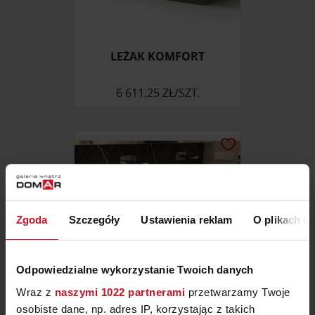
LEŻAK KOMFORT
6 611,25 ZŁ/SZT.
Zgoda
Szczegóły
Ustawienia reklam
O plikach c
Odpowiedzialne wykorzystanie Twoich danych
Wraz z
naszymi 1022 partnerami
przetwarzamy Twoje
osobiste dane, np. adres IP, korzystając z takich