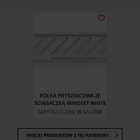
i reklam, aby oferować funkcje społecznościowe i
analizować ruch w naszej witrynie. Informacje o tym, jak
korzystasz z naszej witryny, udostępniamy partnerom
społecznościowym, reklamowym i analitycznym.
Partnerzy mogą połączyć te informacje z innymi danymi
otrzymanymi od Ciebie lub uzyskanymi podczas
korzystania z ich usług.
PÓŁKA PRYSZNICOWA ZE
ŚCIĄGACZKĄ MINDSET WHITE
ZAPYTAJ O CENĘ W SALONIE
WIĘCEJ PRODUKTÓW Z TEJ KATEGORII