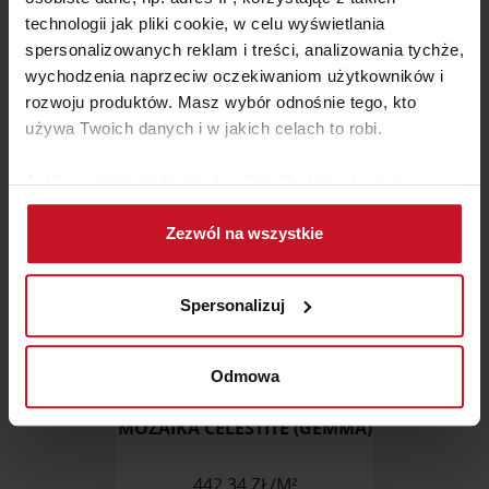
KOSZ NA BIELIZNĘ BO
technologii jak pliki cookie, w celu wyświetlania
LAUNDRY BIN
spersonalizowanych reklam i treści, analizowania tychże,
ZAPYTAJ O CENĘ W SALONIE
wychodzenia naprzeciw oczekiwaniom użytkowników i
rozwoju produktów. Masz wybór odnośnie tego, kto
używa Twoich danych i w jakich celach to robi.
Jeśli wyrazisz na to zgodę, chcielibyśmy również:
Gromadzić dane dotyczące Twojej lokalizacji
Zezwól na wszystkie
geograficznej z dokładnością nawet do kilku metrów
Identyfikować Twoje urządzenie, aktywnie
analizując charakteryzującego je zbiory danych
Spersonalizuj
(fingerprinting, czyli wirtualny odcisk palca)
Dowiedz się więcej odnośnie tego, jak Twoje osobiste
dane są przetwarzane oraz ustaw własne preferencje w
Odmowa
sekcji szczegółów
. W Deklaracji plików cookie możesz
zmienić lub wycofać swoją zgodę w dowolnej chwili.
MOZAIKA CELESTITE (GEMMA)
Wykorzystujemy pliki cookie do spersonalizowania treści
442,34 ZŁ/M²