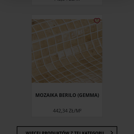
i reklam, aby oferować funkcje społecznościowe i
analizować ruch w naszej witrynie. Informacje o tym, jak
korzystasz z naszej witryny, udostępniamy partnerom
społecznościowym, reklamowym i analitycznym.
Partnerzy mogą połączyć te informacje z innymi danymi
otrzymanymi od Ciebie lub uzyskanymi podczas
korzystania z ich usług.
MOZAIKA BERILO (GEMMA)
442,34 ZŁ/M²
WIĘCEJ PRODUKTÓW Z TEJ KATEGORII