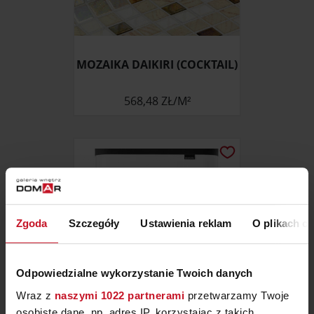
MOZAIKA DAIKIRI (COCKTAIL)
568,48 ZŁ/M²
Zgoda
Szczegóły
Ustawienia reklam
O plikach c
Odpowiedzialne wykorzystanie Twoich danych
Wraz z
naszymi 1022 partnerami
przetwarzamy Twoje
osobiste dane, np. adres IP, korzystając z takich