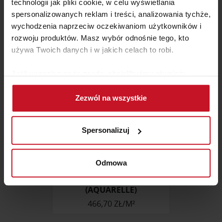
technologii jak pliki cookie, w celu wyświetlania
spersonalizowanych reklam i treści, analizowania tychże,
258 ZŁ/M²
wychodzenia naprzeciw oczekiwaniom użytkowników i
rozwoju produktów. Masz wybór odnośnie tego, kto
używa Twoich danych i w jakich celach to robi.
Jeśli wyrazisz na to zgodę, chcielibyśmy również:
Gromadzić dane dotyczące Twojej lokalizacji
Zezwól na wszystkie
geograficznej z dokładnością nawet do kilku metrów
Identyfikować Twoje urządzenie, aktywnie
analizując charakteryzującego je zbiory danych
Spersonalizuj
(fingerprinting, czyli wirtualny odcisk palca)
Dowiedz się więcej odnośnie tego, jak Twoje osobiste
dane są przetwarzane oraz ustaw własne preferencje w
Odmowa
sekcji szczegółów
. W Deklaracji plików cookie możesz
MOZAIKA PIGMENT
zmienić lub wycofać swoją zgodę w dowolnej chwili.
(AQUARELLE)
466,70 ZŁ/M²
Wykorzystujemy pliki cookie do spersonalizowania treści
i reklam, aby oferować funkcje społecznościowe i