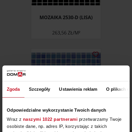
MOZAIKA 2530-D (LISA)
263,56 ZŁ/M²
Zgoda
Szczegóły
Ustawienia reklam
O plikach c
Odpowiedzialne wykorzystanie Twoich danych
Wraz z
naszymi 1022 partnerami
przetwarzamy Twoje
osobiste dane, np. adres IP, korzystając z takich
MOZAIKA 25004-B (MIX)