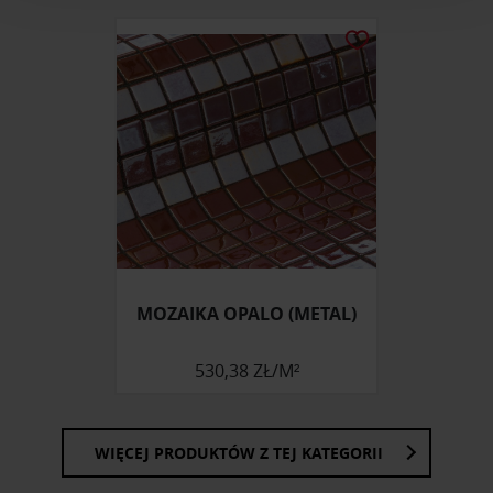
analizować ruch w naszej witrynie. Informacje o tym, jak
korzystasz z naszej witryny, udostępniamy partnerom
społecznościowym, reklamowym i analitycznym.
Partnerzy mogą połączyć te informacje z innymi danymi
otrzymanymi od Ciebie lub uzyskanymi podczas
korzystania z ich usług.
MOZAIKA OPALO (METAL)
530,38 ZŁ/M²
WIĘCEJ PRODUKTÓW Z TEJ KATEGORII